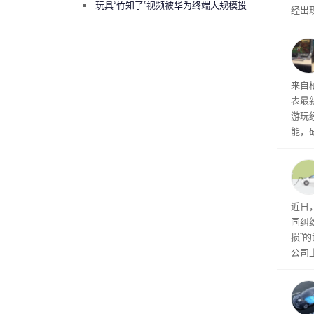
曾将华为驻场工程师驱逐出研发基地
玩具“竹知了”视频被华为终端大规模投
经出
诉下架
ac 
内窥
来自
表最
游玩
能，
球》
训练
近日
同纠
损”
公司
先生
事故