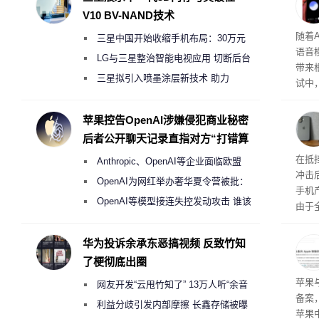
V10 BV-NAND技术
理”
随着A
三星中国开始收缩手机布局：30万元
语音
月销售额不达标门店 将被逐步清退
LG与三星整治智能电视应用 切断后台
带来
偷偷共享带宽的违规行为
三星拟引入喷墨涂层新技术 助力
试中，
Galaxy S27 Ultra进一步缩减镜头模组厚
的自
互的
度
苹果控告OpenAI涉嫌侵犯商业秘密
桌面
后者公开聊天记录直指对方“打错算
盘”
系列
在抵
Anthropic、OpenAI等企业面临欧盟
冲击
《人工智能法案》全新执法权限审查
OpenAI为网红举办奢华夏令营被批：
手机
2000美元一晚 遭讽“反乌托邦”
OpenAI等模型接连失控发动攻击 谁该
由于
承担法律责任？
本压
ne
华为投诉余承东恶搞视频 反致竹知
前受
了梗彻底出圈
保持
了
苹果
网友开发“云甩竹知了” 13万人听“余音
备案
绕梁”
利益分歧引发内部摩擦 长鑫存储被曝
苹果