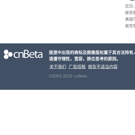
给打
近日
接受
美国
面竞
有一
性。
报道中出现的商标及图像版权属于其合法持有
请遵守理性，宽容，换位思考的原则。
关于我们
广告招租
报告不适当内容
©2003-2026 cnBeta