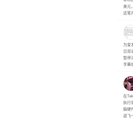
上。
美元
这笔
率还
称终
器、
事线的
为爱
行官
日双
容体
暂停
字幕
流媒
在Ta
执行
脑硬
返飞
官方
意渠