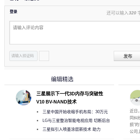
登录
还可以输入
320
发布
编辑精选
三星展示下一代3D内存与突破性
V10 BV-NAND技术
近日
三星中国开始收缩手机布局：30万元
同纠
月销售额不达标门店 将被逐步清退
LG与三星整治智能电视应用 切断后台
损”
偷偷共享带宽的违规行为
三星拟引入喷墨涂层新技术 助力
公司
Galaxy S27 Ultra进一步缩减镜头模组厚
先生