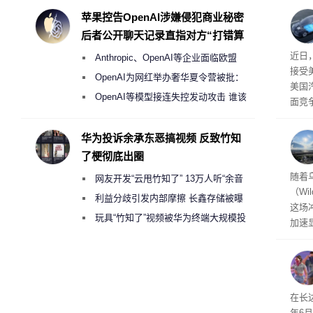
事故
度
苹果控告OpenAI涉嫌侵犯商业秘密
后者公开聊天记录直指对方“打错算
盘”
给打
近日
Anthropic、OpenAI等企业面临欧盟
接受
《人工智能法案》全新执法权限审查
OpenAI为网红举办奢华夏令营被批：
美国
2000美元一晚 遭讽“反乌托邦”
OpenAI等模型接连失控发动攻击 谁该
面竞
承担法律责任？
有一
性。
华为投诉余承东恶搞视频 反致竹知
了梗彻底出圈
经济
随着
网友开发“云甩竹知了” 13万人听“余音
（Wi
绕梁”
利益分歧引发内部摩擦 长鑫存储被曝
这场
曾将华为驻场工程师驱逐出研发基地
玩具“竹知了”视频被华为终端大规模投
加速
诉下架
击已
物流
毁，
评估
依旧
在长达
米，
年6