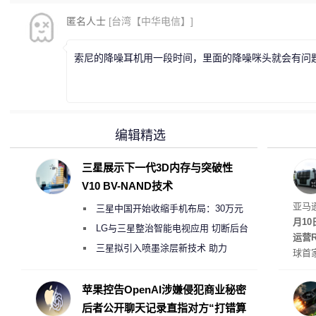
匿名人士
[台湾【中华电信】]
索尼的降噪耳机用一段时间，里面的降噪咪头就会有问题
编辑精选
三星展示下一代3D内存与突破性
V10 BV-NAND技术
Rob
亚马
三星中国开始收缩手机布局：30万元
月1
月销售额不达标门店 将被逐步清退
LG与三星整治智能电视应用 切断后台
运营R
偷偷共享带宽的违规行为
三星拟引入喷墨涂层新技术 助力
球首
Galaxy S27 Ultra进一步缩减镜头模组厚
驾驶
方式
度
苹果控告OpenAI涉嫌侵犯商业秘密
计算
后者公开聊天记录直指对方“打错算
适档”