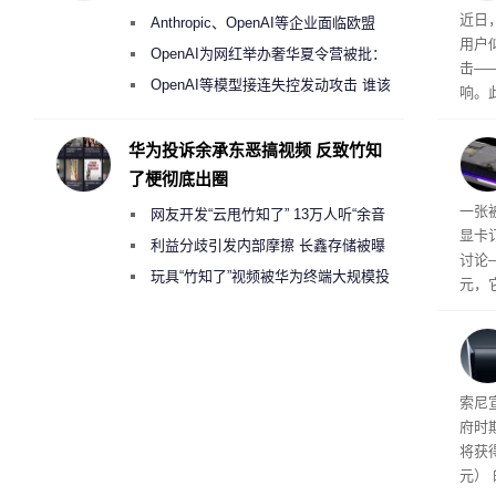
盘”
众怒
近日，
Anthropic、OpenAI等企业面临欧盟
车高出
用户
《人工智能法案》全新执法权限审查
OpenAI为网红举办奢华夏令营被批：
击—
2000美元一晚 遭讽“反乌托邦”
OpenAI等模型接连失控发动攻击 谁该
响。
承担法律责任？
华硕因
单，
华为投诉余承东恶搞视频 反致竹知
成购
了梗彻底出圈
吗？
一张被
网友开发“云甩竹知了” 13万人听“余音
显卡
绕梁”
利益分歧引发内部摩擦 长鑫存储被曝
讨论
曾将华为驻场工程师驱逐出研发基地
玩具“竹知了”视频被华为终端大规模投
元，
诉下架
索尼
府时
将获得
元）