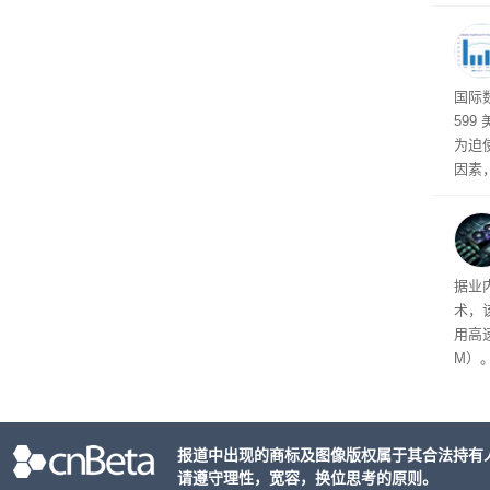
属于
高效
国际
599
为迫使
因素
飙升的
新洗
普通用
重、
据业
厂商在
术，
和“
用高速
M）
以直
报道中出现的商标及图像版权属于其合法持有
请遵守理性，宽容，换位思考的原则。