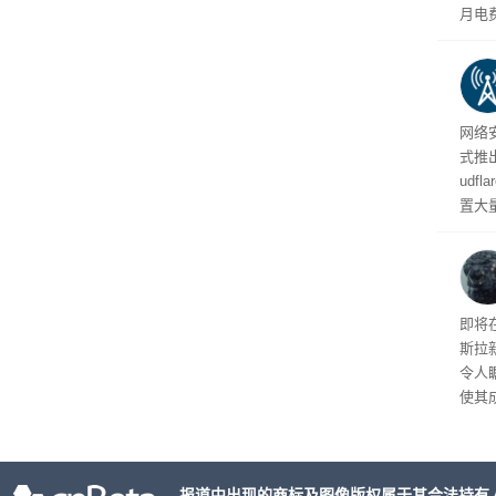
月电
频繁
网络安
式推
udf
置大
业员
化协
纪录
即将
斯拉
令人
使其
一部
年罗
9分
报道中出现的商标及图像版权属于其合法持有