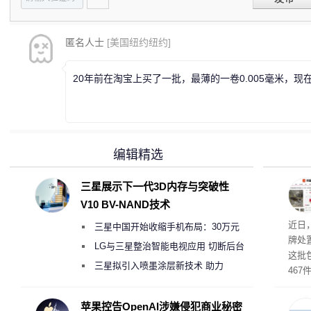
匿名人士
[美国纽约纽约]
20年前在淘宝上买了一批，最薄的一卷0.005毫米，现
编辑精选
三星展示下一代3D内存与突破性
V10 BV-NAND技术
近日
三星中国开始收缩手机布局：30万元
牌处
月销售额不达标门店 将被逐步清退
LG与三星整治智能电视应用 切断后台
这批
偷偷共享带宽的违规行为
三星拟引入喷墨涂层新技术 助力
46
Galaxy S27 Ultra进一步缩减镜头模组厚
拍卖
与，
度
苹果控告OpenAI涉嫌侵犯商业秘密