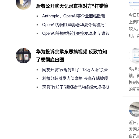
后者公开聊天记录直指对方“打错算
盘”
将大
今日
Anthropic、OpenAI等企业面临欧盟
上调D
《人工智能法案》全新执法权限审查
OpenAI为网红举办奢华夏令营被批：
较大
2000美元一晚 遭讽“反乌托邦”
OpenAI等模型接连失控发动攻击 谁该
用，
承担法律责任？
华为投诉余承东恶搞视频 反致竹知
了梗彻底出圈
8月
网友开发“云甩竹知了” 13万人听“余音
馈，
绕梁”
利益分歧引发内部摩擦 长鑫存储被曝
换刷
曾将华为驻场工程师驱逐出研发基地
玩具“竹知了”视频被华为终端大规模投
的新
诉下架
补货
近日
发网
自己