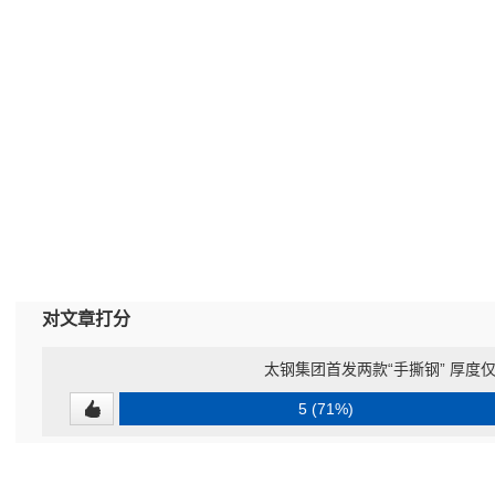
对文章打分
太钢集团首发两款“手撕钢” 厚度仅0
5 (71%)