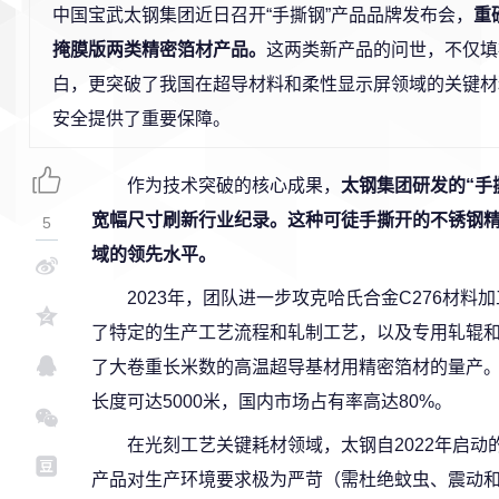
中国宝武太钢集团近日召开“手撕钢”产品品牌发布会，
重
掩膜版两类精密箔材产品。
这两类新产品的问世，不仅填
白，更突破了我国在超导材料和柔性显示屏领域的关键材
安全提供了重要保障。
作为技术突破的核心成果，
太钢集团研发的“手撕
宽幅尺寸刷新行业纪录。这种可徒手撕开的不锈钢
5
域的领先水平。
2023年，团队进一步攻克哈氏合金C276材
了特定的生产工艺流程和轧制工艺，以及专用轧辊
了大卷重长米数的高温超导基材用精密箔材的量产。 
长度可达5000米，国内市场占有率高达80%。
在光刻工艺关键耗材领域，太钢自2022年启
产品对生产环境要求极为严苛（需杜绝蚊虫、震动