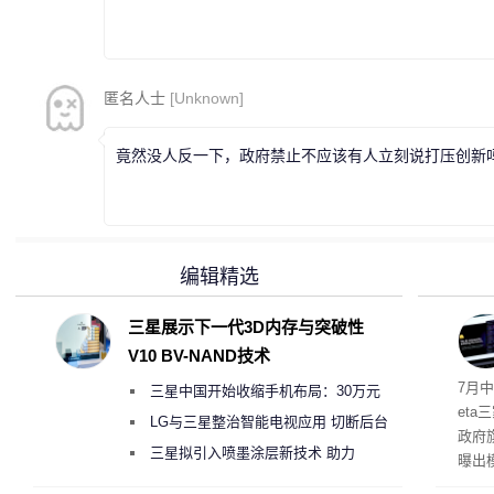
匿名人士
[Unknown]
竟然没人反一下，政府禁止不应该有人立刻说打压创新
编辑精选
三星展示下一代3D内存与突破性
V10 BV-NAND技术
7月中
三星中国开始收缩手机布局：30万元
et
月销售额不达标门店 将被逐步清退
LG与三星整治智能电视应用 切断后台
政府
偷偷共享带宽的违规行为
三星拟引入喷墨涂层新技术 助力
曝出
Galaxy S27 Ultra进一步缩减镜头模组厚
算下