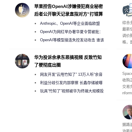
度
苹果控告OpenAI涉嫌侵犯商业秘密
后者公开聊天记录直指对方“打错算
盘”
综合
Anthropic、OpenAI等企业面临欧盟
最新
《人工智能法案》全新执法权限审查
OpenAI为网红举办奢华夏令营被批：
调价
2000美元一晚 遭讽“反乌托邦”
OpenAI等模型接连失控发动攻击 谁该
格，
承担法律责任？
这次
RA
华为投诉余承东恶搞视频 反致竹知
不断
了梗彻底出圈
品牌
Spa
网友开发“云甩竹知了” 13万人听“余音
收购
绕梁”
利益分歧引发内部摩擦 长鑫存储被曝
交易
曾将华为驻场工程师驱逐出研发基地
玩具“竹知了”视频被华为终端大规模投
nfo
诉下架
周四
周末
时间
交的
到倒
据路
议，对
治新闻
易预