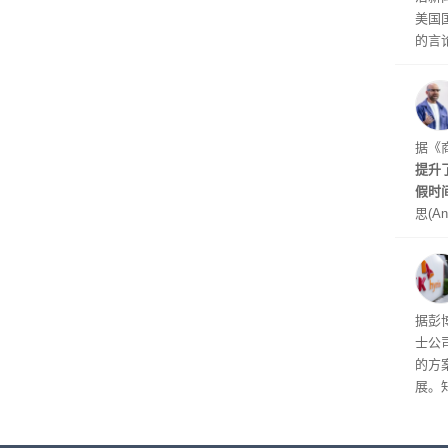
美国
的言
争论
I行业
联邦
员已
是让
据《
其中
提升
提交
假时
思(An
位参
在7
了这
据彭
士公
的方
展。
接洽
交易