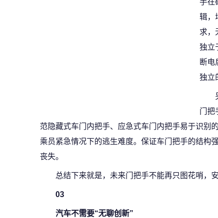
手在
辑，
求，
独立
断电
独立
门把
范隐藏式车门内把手、应急式车门内把手易于识别
乘员紧急情况下的逃生难度。保证车门把手的结构
丧失。
总结下来就是，未来门把手不能再只图花哨，
03
汽车不需要“无聊创新”