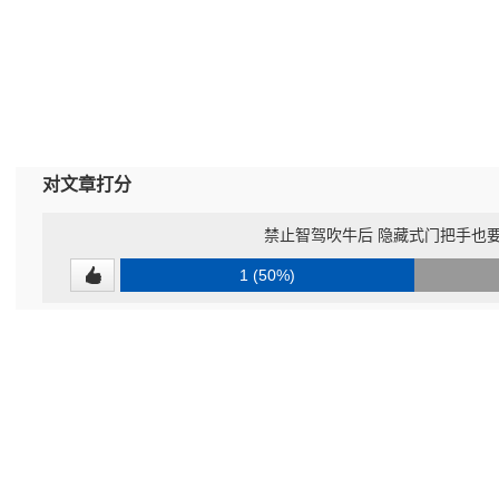
对文章打分
禁止智驾吹牛后 隐藏式门把手也
1 (50%)