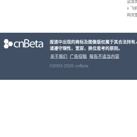
运营
x 
构完
域涉
件。
检查
报道中出现的商标及图像版权属于其合法持有
请遵守理性，宽容，换位思考的原则。
关于我们
广告招租
报告不适当内容
©2003-2026 cnBeta