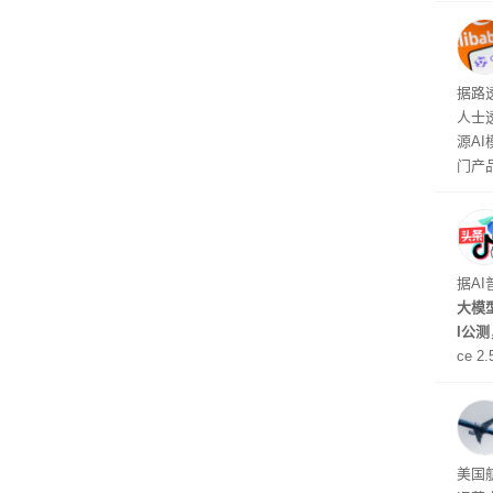
本对话
钮用
型大
据路
人士
源A
门产
据A
大模型
I公
ce 
元/百
万to
出分辨
在部
美国