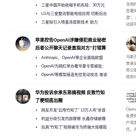
育旅
当地
三星中国开始收缩手机布局：30万元
签署
月销售额不达标门店 将被逐步清退
LG与三星整治智能电视应用 切断后台
游”
偷偷共享带宽的违规行为
三星拟引入喷墨涂层新技术 助力
动获
Galaxy S27 Ultra进一步缩减镜头模组厚
府将
育旅
度
苹果控告OpenAI涉嫌侵犯商业秘密
行动
后者公开聊天记录直指对方“打错算
盘”
果 
马斯克
Anthropic、OpenAI等企业面临欧盟
曾承
《人工智能法案》全新执法权限审查
OpenAI为网红举办奢华夏令营被批：
邦公
2000美元一晚 遭讽“反乌托邦”
OpenAI等模型接连失控发动攻击 谁该
政府
承担法律责任？
显示
称的
华为投诉余承东恶搞视频 反致竹知
也无
了梗彻底出圈
Ope
网友开发“云甩竹知了” 13万人听“余音
免费侧
绕梁”
利益分歧引发内部摩擦 长鑫存储被曝
户用到
曾将华为驻场工程师驱逐出研发基地
玩具“竹知了”视频被华为终端大规模投
优，
诉下架
免费侧