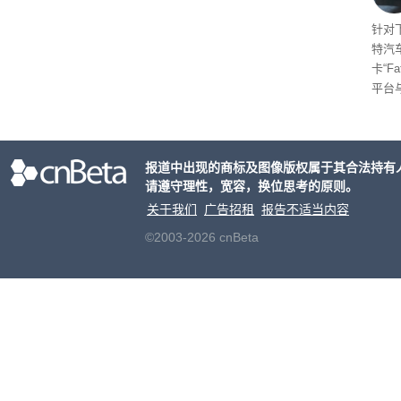
起售
针对
特汽
卡“F
平台
为2
车的
报道中出现的商标及图像版权属于其合法持有
请遵守理性，宽容，换位思考的原则。
关于我们
广告招租
报告不适当内容
©2003-2026 cnBeta