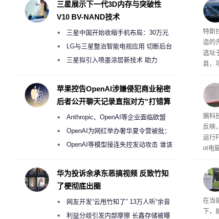
三星展示下一代3D内存与突破性
V10 BV-NAND技术
Ter
特斯拉
三星中国开始收缩手机布局：30万元
造的先
月销售额不达标门店 将被逐步清退
LG与三星整治智能电视应用 切断后台
选址
偷偷共享带宽的违规行为
三星拟引入喷墨涂层新技术 助力
县，
Galaxy S27 Ultra进一步缩减镜头模组厚
公司
在社
度
苹果控告OpenAI涉嫌侵犯商业秘密
疑问
后者公开聊天记录直指对方“打错算
建筑”
盘”
患
据科技
Anthropic、OpenAI等企业面临欧盟
超 1
反映，
《人工智能法案》全新执法权限审查
OpenAI为网红举办奢华夏令营被批：
运行F
2000美元一晚 遭讽“反乌托邦”
OpenAI等模型接连失控发动攻击 谁该
ot
承担法律责任？
损坏
华为投诉余承东恶搞视频 反致竹知
了梗彻底出圈
RTX
在当
网友开发“云甩竹知了” 13万人听“余音
下，
绕梁”
利益分歧引发内部摩擦 长鑫存储被曝