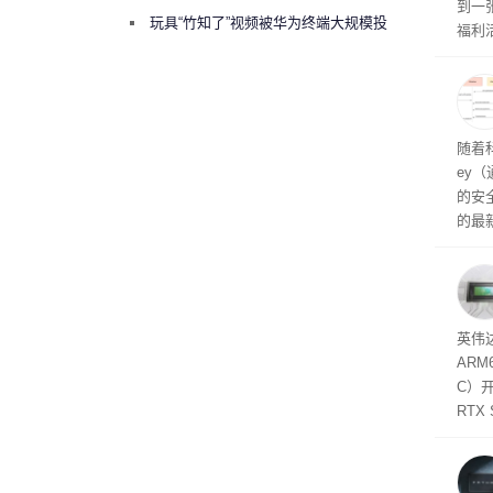
到一
曾将华为驻场工程师驱逐出研发基地
玩具“竹知了”视频被华为终端大规模投
福利活
诉下架
英伟
州格
家提供
卡（F
户面
随着科
这一
ey
（Veri
的安全
的最新
失。研
内存
以利用
并窃取
SD
英伟达
在线
态
AR
件是
C）
软件
RTX
年晚
将到
的技