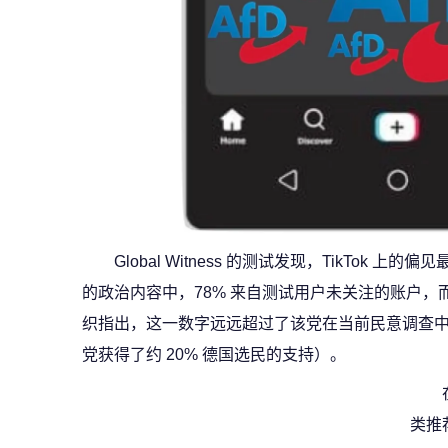
Global Witness 的测试发现，TikTok
的政治内容中，78% 来自测试用户未关注的账户，而这
织指出，这一数字远远超过了该党在当前民意调查
党获得了约 20% 德国选民的支持）。
类推