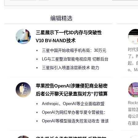
编辑精选
三星展示下一代3D内存与突破性
V10 BV-NAND技术
Co
时代
三星中国开始收缩手机布局：30万元
了。昨
月销售额不达标门店 将被逐步清退
LG与三星整治智能电视应用 切断后台
起，自
偷偷共享带宽的违规行为
三星拟引入喷墨涂层新技术 助力
o、M
Galaxy S27 Ultra进一步缩减镜头模组厚
自动模
和操
度
苹果控告OpenAI涉嫌侵犯商业秘密
命令
后者公开聊天记录直指对方“打错算
起来，
盘”
期
Roc
Anthropic、OpenAI等企业面临欧盟
防御
冒险
气将
《人工智能法案》全新执法权限审查
OpenAI为网红举办奢华夏令营被批：
母公司T
发效
2000美元一晚 遭讽“反乌托邦”
OpenAI等模型接连失控发动攻击 谁该
在最近
承担法律责任？
时，Ta
ss 