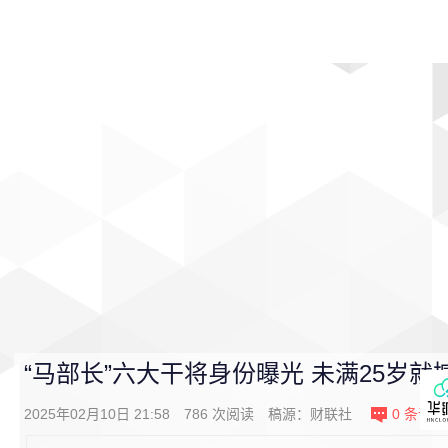
首页
影视
音乐
游戏
动漫
排行
“马部长”六大干将身份曝光 未满25岁
2025年02月10日 21:58
786
次阅读
稿源：
​财联社
0
条评论