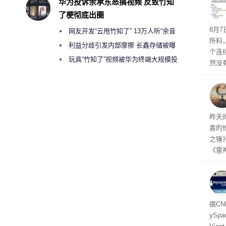
华为投诉余承东恶搞视频 反致竹知
了梗彻底出圈
悄悄
8月
网友开发“云甩竹知了” 13万人听“余音
所料
绕梁”
利益分歧引发内部摩擦 长鑫存储被曝
个连
曾将华为驻场工程师驱逐出研发基地
玩具“竹知了”视频被华为终端大规模投
然没
诉下架
就开
有品
着—
线了
昨天
喜的
之锤
《雷
mes
ox、
出震
据C
yS