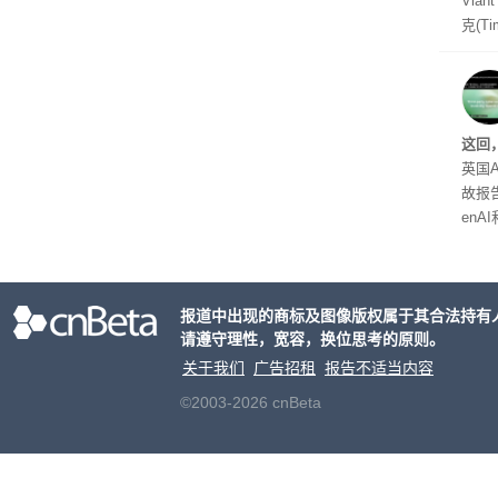
Via
克(T
ris
合适
户对
算法
这回
老牌
英国A
故报
enA
家模
报道中出现的商标及图像版权属于其合法持有
请遵守理性，宽容，换位思考的原则。
关于我们
广告招租
报告不适当内容
©2003-2026 cnBeta