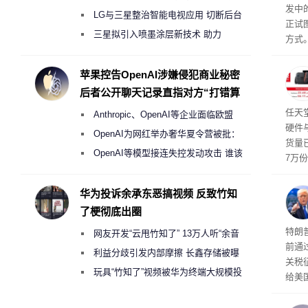
发中
月销售额不达标门店 将被逐步清退
LG与三星整治智能电视应用 切断后台
正试
偷偷共享带宽的违规行为
三星拟引入喷墨涂层新技术 助力
方式。
Galaxy S27 Ultra进一步缩减镜头模组厚
行副总
a）
度
苹果控告OpenAI涉嫌侵犯商业秘密
发工
后者公开聊天记录直指对方“打错算
注。
盘”
界》
任天
Anthropic、OpenAI等企业面临欧盟
硬件
《人工智能法案》全新执法权限审查
OpenAI为网红举办奢华夏令营被批：
货量
2000美元一晚 遭讽“反乌托邦”
OpenAI等模型接连失控发动攻击 谁该
7万
承担法律责任？
攀升
619
华为投诉余承东恶搞视频 反致竹知
了梗彻底出圈
特朗
网友开发“云甩竹知了” 13万人听“余音
前通过
绕梁”
利益分歧引发内部摩擦 长鑫存储被曝
关税
曾将华为驻场工程师驱逐出研发基地
玩具“竹知了”视频被华为终端大规模投
给美
诉下架
其通
A）在