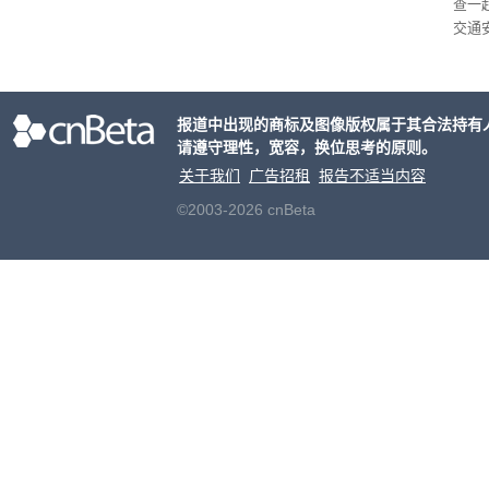
查一
交通
普身
报道中出现的商标及图像版权属于其合法持有
请遵守理性，宽容，换位思考的原则。
关于我们
广告招租
报告不适当内容
©2003-2026 cnBeta