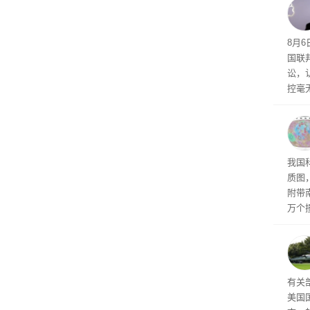
入的6
8月6
国联
讼，
控毫
图
我国
质图
附带
万个
地质
查
有关
美国