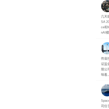
大事
几天前
SA 2
ce和
nAI
幕曝光
家模型
研究
还要
港股
传音
证监
限公
味着
据备
2亿
海
Spa
司位