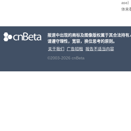
as
体来
尤其
2米
海岸
报道中出现的商标及图像版权属于其合法持有
请遵守理性，宽容，换位思考的原则。
关于我们
广告招租
报告不适当内容
©2003-2026 cnBeta