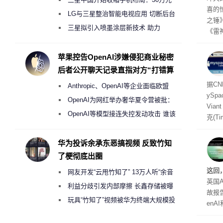
喜的
月销售额不达标门店 将被逐步清退
LG与三星整治智能电视应用 切断后台
之锤
偷偷共享带宽的违规行为
三星拟引入喷墨涂层新技术 助力
《雷
Galaxy S27 Ultra进一步缩减镜头模组厚
mes
ox、
度
苹果控告OpenAI涉嫌侵犯商业秘密
出震
后者公开聊天记录直指对方“打错算
盘”
据C
Anthropic、OpenAI等企业面临欧盟
yS
《人工智能法案》全新执法权限审查
OpenAI为网红举办奢华夏令营被批：
Via
2000美元一晚 遭讽“反乌托邦”
OpenAI等模型接连失控发动攻击 谁该
克(T
承担法律责任？
ris
合适
华为投诉余承东恶搞视频 反致竹知
户对
了梗彻底出圈
算法
这回
网友开发“云甩竹知了” 13万人听“余音
老牌
英国A
绕梁”
利益分歧引发内部摩擦 长鑫存储被曝
故报
曾将华为驻场工程师驱逐出研发基地
玩具“竹知了”视频被华为终端大规模投
enA
诉下架
家模