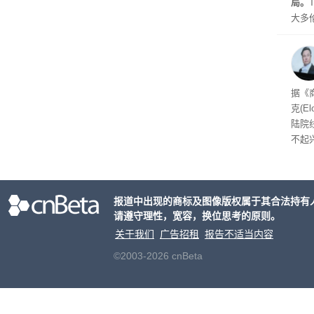
局。
大多
Gro
流架
时想
据《
克(E
陆院
不起
报道中出现的商标及图像版权属于其合法持有
请遵守理性，宽容，换位思考的原则。
关于我们
广告招租
报告不适当内容
©2003-2026 cnBeta