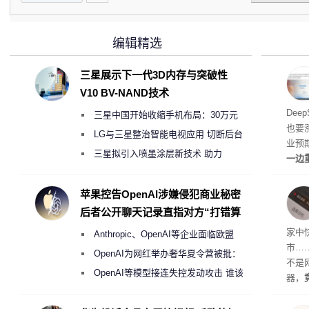
编辑精选
三星展示下一代3D内存与突破性
V10 BV-NAND技术
梁文
Dee
三星中国开始收缩手机布局：30万元
也要
月销售额不达标门店 将被逐步清退
LG与三星整治智能电视应用 切断后台
业预
偷偷共享带宽的违规行为
三星拟引入喷墨涂层新技术 助力
一边
Galaxy S27 Ultra进一步缩减镜头模组厚
亿元
边宣
度
苹果控告OpenAI涉嫌侵犯商业秘密
整。
后者公开聊天记录直指对方“打错算
盘”
家中
Anthropic、OpenAI等企业面临欧盟
市…
《人工智能法案》全新执法权限审查
OpenAI为网红举办奢华夏令营被批：
不是
2000美元一晚 遭讽“反乌托邦”
OpenAI等模型接连失控发动攻击 谁该
器，
承担法律责任？
都是“
起特