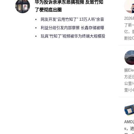
华为投诉余承东恶搞视频 反致竹知
用“
了梗彻底出圈
“薅”
202
网友开发“云甩竹知了” 13万人听“余音
元。
了新一
绕梁”
利益分歧引发内部摩擦 长鑫存储被曝
亿，
曾将华为驻场工程师驱逐出研发基地
玩具“竹知了”视频被华为终端大规模投
斯拉
诉下架
mpr
第二
是F
据El
方近
公里/
里/
己没
驾驶
AMD
s，