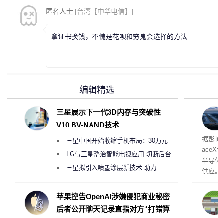
匿名人士
[台湾【中华电信】]
拿证书换钱，不愧是花呗和穷鬼会选择的方法
编辑精选
三星展示下一代3D内存与突破性
V10 BV-NAND技术
电
据彭
三星中国开始收缩手机布局：30万元
ace
月销售额不达标门店 将被逐步清退
LG与三星整治智能电视应用 切断后台
半导
偷偷共享带宽的违规行为
三星拟引入喷墨涂层新技术 助力
供应
Galaxy S27 Ultra进一步缩减镜头模组厚
赖利·
开会
度
苹果控告OpenAI涉嫌侵犯商业秘密
取“
后者公开聊天记录直指对方“打错算
的电