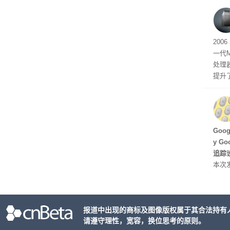
有五
200
一代
处理器
提升
C 架
型，原
ss 
Hu
Goo
y G
追踪设
本次发
列手机
新硬
果Air
报道中出现的商标及图像版权属于其合法持有
摩托罗
请遵守理性，宽容，换位思考的原则。
开正