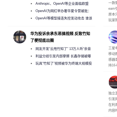
盘”
全退
一款
Anthropic、OpenAI等企业面临欧盟
ea
《人工智能法案》全新执法权限审查
OpenAI为网红举办奢华夏令营被批：
原本
2000美元一晚 遭讽“反乌托邦”
OpenAI等模型接连失控发动攻击 谁该
玩家
承担法律责任？
过，
入仅剩
华为投诉余承东恶搞视频 反致竹知
了梗彻底出圈
传感
三星
网友开发“云甩竹知了” 13万人听“余音
移动
绕梁”
利益分歧引发内部摩擦 长鑫存储被曝
感器
曾将华为驻场工程师驱逐出研发基地
玩具“竹知了”视频被华为终端大规模投
持16
诉下架
光拍
文档
独立游
引发
在利用
内容
tage 