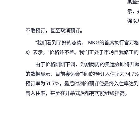
某些
示，
强以
不敢预订，甚至取消预订。
“我们看到了好的态势，”MKG的首席执行官万格里斯·帕
s）表示，“价格还不差。我们正处于市场自我修正的
由于价格刚刚下调，为期两周的奥运会即将开幕，入
的数据显示，目前奥运会期间的预订入住率为74.7
预订率为51.7%，最后时刻的预订使最终入住率达到
高入住率，甚至在开幕式后都有可能继续提高。