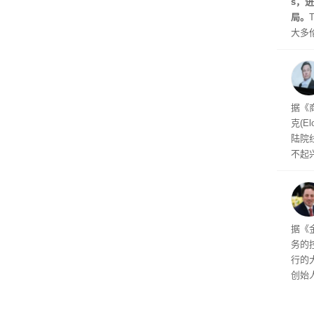
s，
局。
大多
Gro
流架
时想
据《
克(E
陆院
不起
人布
据《金
务的
行的
创始人
后的
悉G