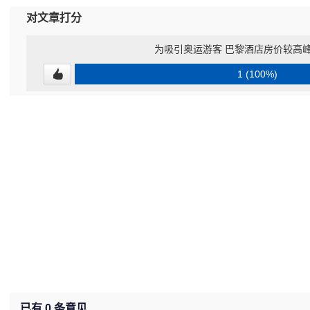
对文章打分
为吸引奥运游客 巴黎酒店房价较高峰
1 (100%)
已有
0
条意见