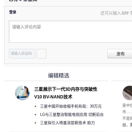
登录
还可以输入
320
发布
编辑精选
三星展示下一代3D内存与突破性
V10 BV-NAND技术
家中
三星中国开始收缩手机布局：30万元
市…
月销售额不达标门店 将被逐步清退
LG与三星整治智能电视应用 切断后台
不是
偷偷共享带宽的违规行为
三星拟引入喷墨涂层新技术 助力
器，
Galaxy S27 Ultra进一步缩减镜头模组厚
都是“