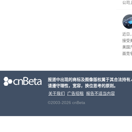
公司
先生
事故
给打
近日
接受
美国
面竞
有一
性。
报道中出现的商标及图像版权属于其合法持有
请遵守理性，宽容，换位思考的原则。
关于我们
广告招租
报告不适当内容
©2003-2026 cnBeta