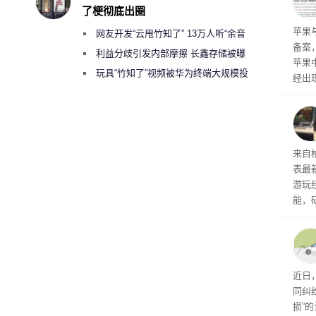
前受
了梗彻底出圈
保持
了
苹果
网友开发“云甩竹知了” 13万人听“余音
备案
绕梁”
利益分歧引发内部摩擦 长鑫存储被曝
苹果
曾将华为驻场工程师驱逐出研发基地
玩具“竹知了”视频被华为终端大规模投
经出
诉下架
ac 
内窥
来自
表最
游玩
能，
球》
训练
近日
同纠
损”