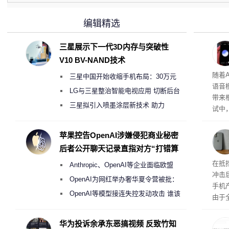
编辑精选
三星展示下一代3D内存与突破性
V10 BV-NAND技术
理”
随着A
三星中国开始收缩手机布局：30万元
语音
月销售额不达标门店 将被逐步清退
LG与三星整治智能电视应用 切断后台
带来
偷偷共享带宽的违规行为
三星拟引入喷墨涂层新技术 助力
试中，
Galaxy S27 Ultra进一步缩减镜头模组厚
的自
互的
度
苹果控告OpenAI涉嫌侵犯商业秘密
桌面
后者公开聊天记录直指对方“打错算
盘”
系列
在抵
Anthropic、OpenAI等企业面临欧盟
冲击
《人工智能法案》全新执法权限审查
OpenAI为网红举办奢华夏令营被批：
手机
2000美元一晚 遭讽“反乌托邦”
OpenAI等模型接连失控发动攻击 谁该
由于
承担法律责任？
本压
ne
华为投诉余承东恶搞视频 反致竹知