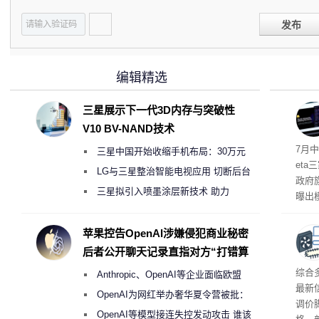
发布
编辑精选
三星展示下一代3D内存与突破性
V10 BV-NAND技术
7月中
三星中国开始收缩手机布局：30万元
et
月销售额不达标门店 将被逐步清退
LG与三星整治智能电视应用 切断后台
政府
偷偷共享带宽的违规行为
三星拟引入喷墨涂层新技术 助力
曝出
Galaxy S27 Ultra进一步缩减镜头模组厚
算下
度
苹果控告OpenAI涉嫌侵犯商业秘密
后者公开聊天记录直指对方“打错算
盘”
综合
Anthropic、OpenAI等企业面临欧盟
最新
《人工智能法案》全新执法权限审查
OpenAI为网红举办奢华夏令营被批：
调价
2000美元一晚 遭讽“反乌托邦”
OpenAI等模型接连失控发动攻击 谁该