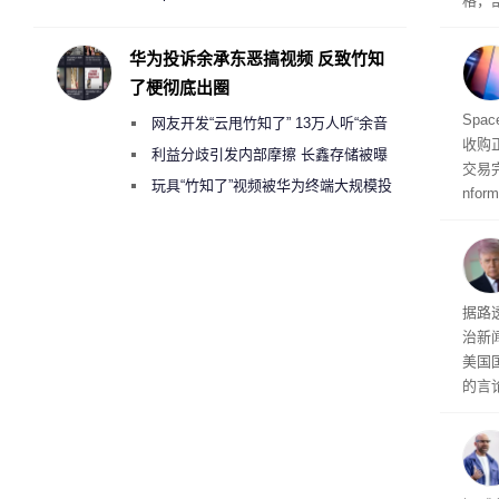
格，
承担法律责任？
这次
RA
华为投诉余承东恶搞视频 反致竹知
不断
了梗彻底出圈
品牌
Spa
网友开发“云甩竹知了” 13万人听“余音
收购
绕梁”
利益分歧引发内部摩擦 长鑫存储被曝
交易
曾将华为驻场工程师驱逐出研发基地
玩具“竹知了”视频被华为终端大规模投
nfo
诉下架
周四
周末
时间
交的
到倒
据路
议，对
治新闻
易预
美国
的言
争论
I行业
联邦
员已