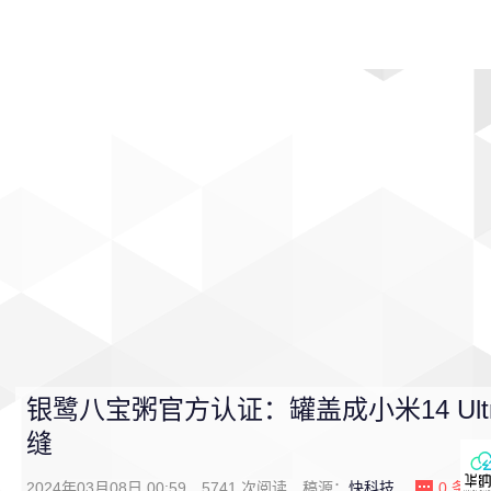
首页
影视
音乐
游戏
动漫
排行
银鹭八宝粥官方认证：罐盖成小米14 Ul
缝
2024年03月08日 00:59
5741
次阅读
稿源：
快科技
0
条评