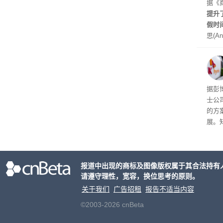
是让
据《
其中
提升
提交
假时
思(An
位参
在7
了这
据彭
士公
的方
展。
接洽
交易
元
。
报道中出现的商标及图像版权属于其合法持有
片的
请遵守理性，宽容，换位思考的原则。
关于我们
广告招租
报告不适当内容
©2003-2026 cnBeta