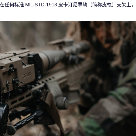
松安装在任何标准 MIL-STD-1913 皮卡汀尼导轨（简称皮軌）支架