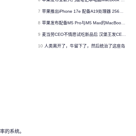
7
苹果推出iPhone 17e 配备A19处理器 256GB容量起步 刘海屏依旧
8
苹果发布配备M5 Pro与M5 Max的MacBook Pro 本地AI能力再升级 ​
9
麦当劳CEO不情愿试吃新品后 汉堡王发CEO狠咬皇堡视频借势营销
10
人类离开了，牛留下了，然后统治了这座岛
率的系统。