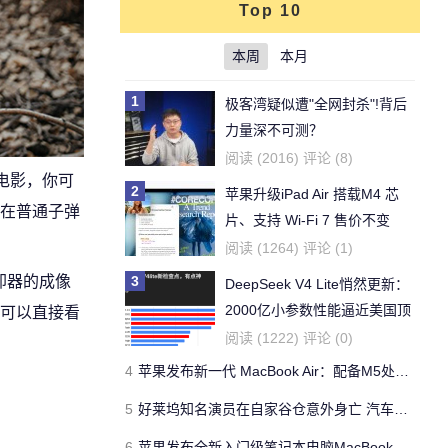
Top 10
本周
本月
1
极客湾疑似遭"全网封杀"!背后
力量深不可测？
阅读 (2016) 评论 (8)
电影，你可
2
苹果升级iPad Air 搭载M4 芯
在普通子弹
片、支持 Wi‑Fi 7 售价不变
阅读 (1264) 评论 (1)
冷却器的成像
3
DeepSeek V4 Lite悄然更新：
2000亿小参数性能逼近美国顶
可以直接看
流
阅读 (1222) 评论 (0)
4
苹果发布新一代 MacBook Air：配备M5处理器 性能、存储与 AI 全面升级 ​
5
好莱坞知名演员在自家谷仓意外身亡 汽车搭电时突然自燃
6
苹果发布全新入门级笔记本电脑MacBook Neo 起售价599美元