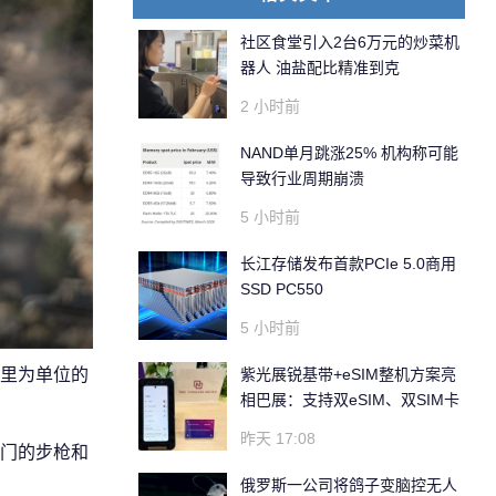
社区食堂引入2台6万元的炒菜机
器人 油盐配比精准到克
2 小时前
NAND单月跳涨25% 机构称可能
导致行业周期崩溃
5 小时前
长江存储发布首款PCIe 5.0商用
SSD PC550
5 小时前
紫光展锐基带+eSIM整机方案亮
里为单位的
相巴展：支持双eSIM、双SIM卡
昨天 17:08
门的步枪和
俄罗斯一公司将鸽子变脑控无人