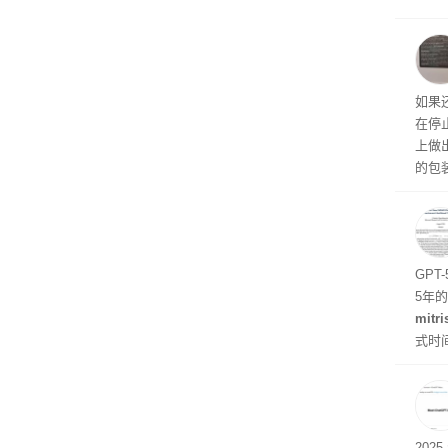
诉下架
Ul
蓝色设
ra
生产
如果
在停
上做
的包
如官方
初停
题
GPT
5年
mitri
式时
似然
202