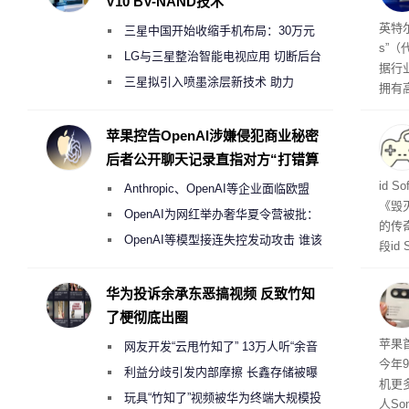
V10 BV-NAND技术
256
英特尔
三星中国开始收缩手机布局：30万元
s”（
月销售额不达标门店 将被逐步清退
LG与三星整治智能电视应用 切断后台
据行
偷偷共享带宽的违规行为
三星拟引入喷墨涂层新技术 助力
拥有高
Galaxy S27 Ultra进一步缩减镜头模组厚
在直接
务器
度
苹果控告OpenAI涉嫌侵犯商业秘密
后者公开聊天记录直指对方“打错算
盘”
战士
id 
Anthropic、OpenAI等企业面临欧盟
《毁
《人工智能法案》全新执法权限审查
OpenAI为网红举办奢华夏令营被批：
的传
2000美元一晚 遭讽“反乌托邦”
OpenAI等模型接连失控发动攻击 谁该
段id
承担法律责任？
灭战
华为投诉余承东恶搞视频 反致竹知
了梗彻底出圈
苹果首
网友开发“云甩竹知了” 13万人听“余音
今年
绕梁”
利益分歧引发内部摩擦 长鑫存储被曝
机更
曾将华为驻场工程师驱逐出研发基地
玩具“竹知了”视频被华为终端大规模投
人So