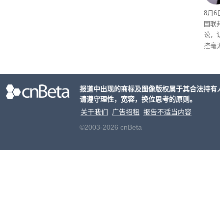
8月6
国联
讼，
控毫
报道中出现的商标及图像版权属于其合法持有
请遵守理性，宽容，换位思考的原则。
关于我们
广告招租
报告不适当内容
©2003-2026 cnBeta