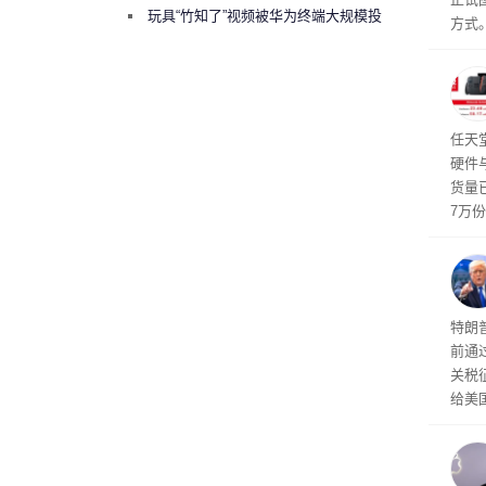
曾将华为驻场工程师驱逐出研发基地
玩具“竹知了”视频被华为终端大规模投
方式。
诉下架
行副总
a）
发工
注。
界》
任天
硬件
货量
7万
攀升
619
特朗
前通过
关税
给美
其通
A）在
入的6