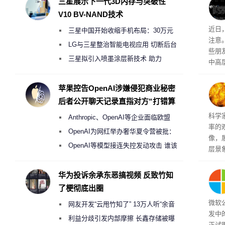
三星展示下一代3D内存与突破性
V10 BV-NAND技术
近日
三星中国开始收缩手机布局：30万元
注意
月销售额不达标门店 将被逐步清退
LG与三星整治智能电视应用 切断后台
些朋
偷偷共享带宽的违规行为
三星拟引入喷墨涂层新技术 助力
中高
Galaxy S27 Ultra进一步缩减镜头模组厚
度
苹果控告OpenAI涉嫌侵犯商业秘密
后者公开聊天记录直指对方“打错算
盘”
科学
Anthropic、OpenAI等企业面临欧盟
率的
《人工智能法案》全新执法权限审查
OpenAI为网红举办奢华夏令营被批：
像，
2000美元一晚 遭讽“反乌托邦”
OpenAI等模型接连失控发动攻击 谁该
层景
承担法律责任？
解。
然》
华为投诉余承东恶搞视频 反致竹知
了梗彻底出圈
微软
网友开发“云甩竹知了” 13万人听“余音
发中
绕梁”
利益分歧引发内部摩擦 长鑫存储被曝
正试