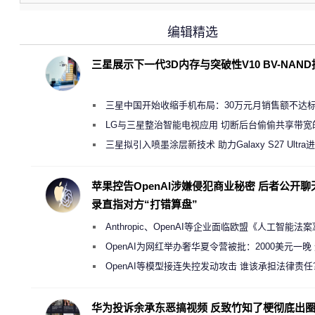
编辑精选
三星展示下一代3D内存与突破性V10 BV-NAN
三星中国开始收缩手机布局：30万元月销售额不达
店 将被逐步清退
LG与三星整治智能电视应用 切断后台偷偷共享带宽
规行为
三星拟引入喷墨涂层新技术 助力Galaxy S27 Ultra
缩减镜头模组厚度
苹果控告OpenAI涉嫌侵犯商业秘密 后者公开聊
录直指对方“打错算盘”
Anthropic、OpenAI等企业面临欧盟《人工智能法
新执法权限审查
OpenAI为网红举办奢华夏令营被批：2000美元一晚
“反乌托邦”
OpenAI等模型接连失控发动攻击 谁该承担法律责任
华为投诉余承东恶搞视频 反致竹知了梗彻底出