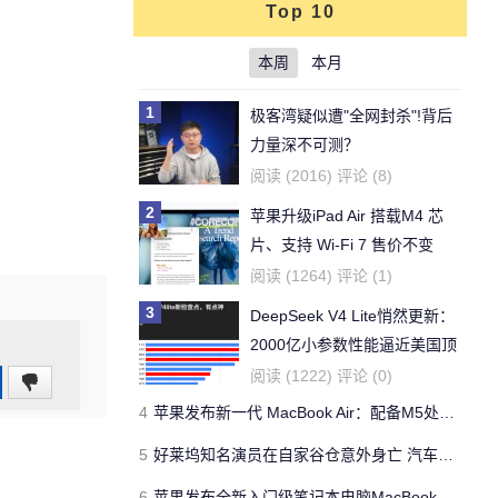
Top 10
本周
本月
1
极客湾疑似遭"全网封杀"!背后
力量深不可测？
阅读 (2016) 评论 (8)
2
苹果升级iPad Air 搭载M4 芯
片、支持 Wi‑Fi 7 售价不变
阅读 (1264) 评论 (1)
3
DeepSeek V4 Lite悄然更新：
2000亿小参数性能逼近美国顶
流
阅读 (1222) 评论 (0)
0
4
苹果发布新一代 MacBook Air：配备M5处理器 性能、存储与 AI 全面升级 ​
(0%)
5
好莱坞知名演员在自家谷仓意外身亡 汽车搭电时突然自燃
6
苹果发布全新入门级笔记本电脑MacBook Neo 起售价599美元