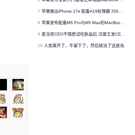
7
苹果推出iPhone 17e 配备A19处理器 256GB容量起步 刘海屏依旧
8
苹果发布配备M5 Pro与M5 Max的MacBook Pro 本地AI能力再升级 ​
9
麦当劳CEO不情愿试吃新品后 汉堡王发CEO狠咬皇堡视频借势营销
10
人类离开了，牛留下了，然后统治了这座岛