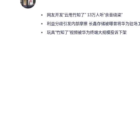
网友开发“云甩竹知了” 13万人听“余音绕梁”
利益分歧引发内部摩擦 长鑫存储被曝曾将华为驻场
师驱逐出研发基地
玩具“竹知了”视频被华为终端大规模投诉下架