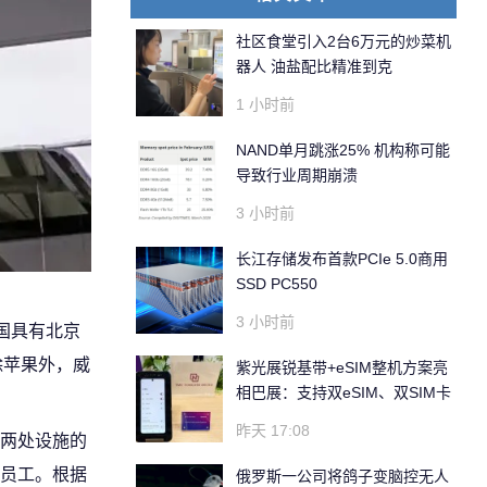
社区食堂引入2台6万元的炒菜机
器人 油盐配比精准到克
1 小时前
NAND单月跳涨25% 机构称可能
导致行业周期崩溃
3 小时前
长江存储发布首款PCIe 5.0商用
SSD PC550
3 小时前
国具有北京
除苹果外，威
紫光展锐基带+eSIM整机方案亮
相巴展：支持双eSIM、双SIM卡
昨天 17:08
两处设施的
员工。根据
俄罗斯一公司将鸽子变脑控无人