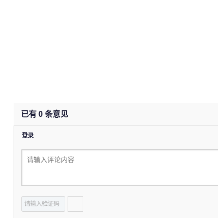
已有
0
条意见
登录