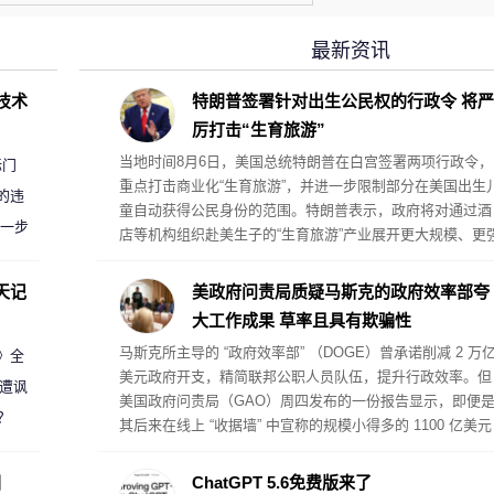
最新资讯
D技术
特朗普签署针对出生公民权的行政令 将严
厉打击“生育旅游”
当地时间8月6日，美国总统特朗普在白宫签署两项行政令，
标门
重点打击商业化“生育旅游”，并进一步限制部分在美国出生
的违
童自动获得公民身份的范围。特朗普表示，政府将对通过酒
进一步
店等机构组织赴美生子的“生育旅游”产业展开更大规模、更
力的执法行动。
天记
美政府问责局质疑马斯克的政府效率部夸
大工作成果 草率且具有欺骗性
马斯克所主导的 “政府效率部” （DOGE）曾承诺削减 2 万
案》全
美元政府开支，精简联邦公职人员队伍，提升行政效率。但
 遭讽
美国政府问责局（GAO）周四发布的一份报告显示，即便
？
其后来在线上 “收据墙” 中宣称的规模小得多的 1100 亿美元
成本节约，也无法得到证实。
圈
ChatGPT 5.6免费版来了