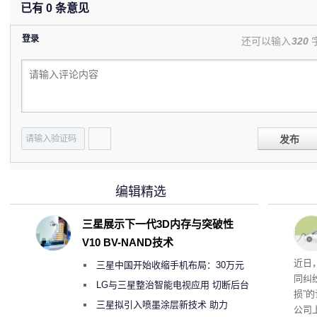
已有
0
条意见
登录
还可以输入
320
发布
编辑精选
三星展示下一代3D内存与突破性
V10 BV-NAND技术
近日
三星中国开始收缩手机布局：30万元
同纠
月销售额不达标门店 将被逐步清退
LG与三星整治智能电视应用 切断后台
损”
偷偷共享带宽的违规行为
三星拟引入喷墨涂层新技术 助力
公司