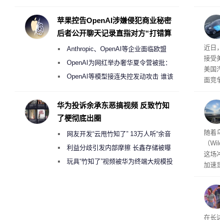
Galaxy S27 Ultra进一步缩减镜头模组厚
先生
事故
度
苹果控告OpenAI涉嫌侵犯商业秘密
后者公开聊天记录直指对方“打错算
盘”
给打
近日
Anthropic、OpenAI等企业面临欧盟
接受
《人工智能法案》全新执法权限审查
OpenAI为网红举办奢华夏令营被批：
美国
2000美元一晚 遭讽“反乌托邦”
OpenAI等模型接连失控发动攻击 谁该
面竞
承担法律责任？
有一
性。
华为投诉余承东恶搞视频 反致竹知
了梗彻底出圈
经济
随着
网友开发“云甩竹知了” 13万人听“余音
（Wi
绕梁”
利益分歧引发内部摩擦 长鑫存储被曝
这场
曾将华为驻场工程师驱逐出研发基地
玩具“竹知了”视频被华为终端大规模投
加速
诉下架
击已
物流
毁，
评估
依旧
在长达
米，