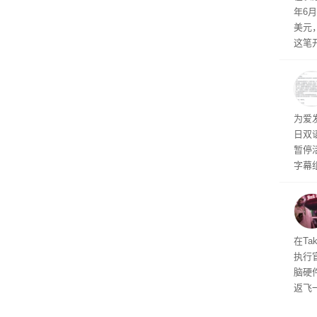
年6
上。
美元
这笔
率还
称终
器、
事线的
为爱
行官
日双
容体
暂停
字幕
流媒
在Ta
执行
脑硬
返飞
官方