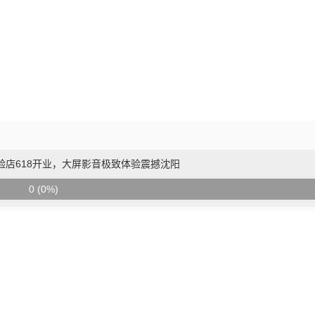
验店618开业，大屏影音极致体验震撼沈阳
0 (0%)