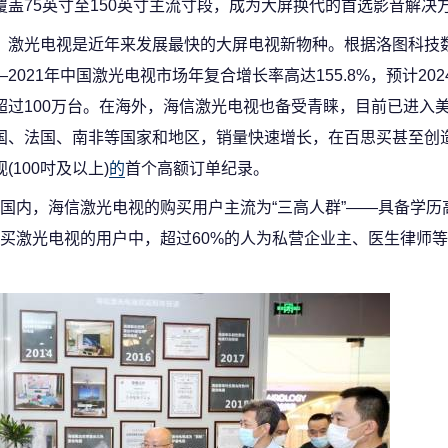
覆盖75英寸至150英寸主流寸段，成为大屏换代的首选影音解决
激光电视是近年来发展最快的大屏电视新物种。根据洛图科技数
—2021年中国激光电视市场年复合增长率高达155.8%，预计20
超过100万台。在海外，海信激光电视也备受青睐，目前已进入
国、法国、南非等国家和地区，销量快速增长，在百思买甚至创
视(100吋及以上)
的
首个高额订单纪录。
国内，海信激光电视的购买用户主流为“三高人群”——具备学历
买激光电视的用户中，超过60%的人为私营企业主、医生律师