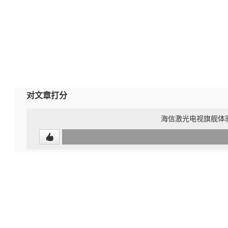
对文章打分
海信激光电视旗舰体
0
(undefined%)