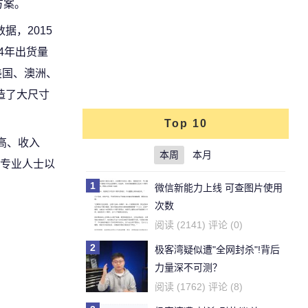
方案。
据，2015
24年出货量
美国、澳洲、
造了大尺寸
Top 10
高、收入
本周
本月
等专业人士以
1
微信新能力上线 可查图片使用
次数
阅读 (2141) 评论 (0)
2
极客湾疑似遭"全网封杀"!背后
力量深不可测？
阅读 (1762) 评论 (8)