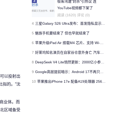
3
极客湾遭"封杀"引热议 连
YouTube视频都下架了
阅读 (1620) 评论 (0)
4
三星Galaxy S26 Ultra发布：首发隐私显示屏、骁龙 8 Elite Gen 5与60W闪充
5
魅族手机要结束了 但也早就结束了
6
苹果升级iPad Air 搭载M4 芯片、支持 Wi‑Fi 7 售价不变
7
好莱坞知名演员在自家谷仓意外身亡 汽车搭电时突然自燃
8
DeepSeek V4 Lite悄然更新：2000亿小参数性能逼近美国顶流
9
Google高层提前暗示：Android 17不再只是操作系统
就可以投射出
10
苹果推出iPhone 17e 配备A19处理器 256GB容量起步 刘海屏依旧
比拟的。”沈
性商业体。而
北区域备受