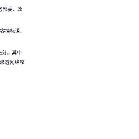
服务部委、政
黑客挂标语、
失分。其中
向渗透网络攻