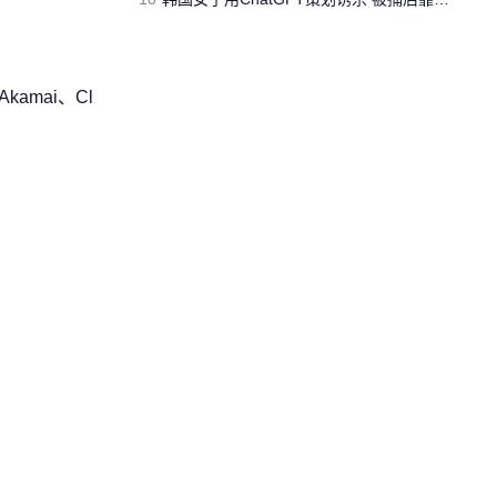
mai、Cl