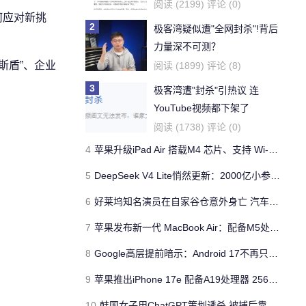
阅读 (2199) 评论 (0)
何应对新挑
2
极客湾疑似遭"全网封杀"!背后
力量深不可测？
斯盾”、企业
阅读 (1899) 评论 (8)
3
极客湾遭"封杀"引热议 连
YouTube视频都下架了
阅读 (1738) 评论 (0)
4
苹果升级iPad Air 搭载M4 芯片、支持 Wi‑Fi 7 售价不变
5
DeepSeek V4 Lite悄然更新：2000亿小参数性能逼近美国顶流
6
好莱坞知名演员在自家谷仓意外身亡 汽车搭电时突然自燃
7
苹果发布新一代 MacBook Air：配备M5处理器 性能、存储与 AI 全面升级 ​
8
Google高层提前暗示：Android 17不再只是操作系统
9
苹果推出iPhone 17e 配备A19处理器 256GB容量起步 刘海屏依旧
10
韩国女子用ChatGPT策划诱杀 被捕后靠清纯颜值粉丝暴涨50倍