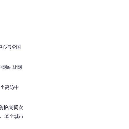
中心与全国
网站,让网
0个高防中
防护,访问次
、35个城市