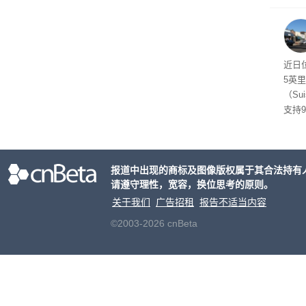
比例
布进
近日
5英
（Su
支持
管理
了遏
关闭
报道中出现的商标及图像版权属于其合法持有
议会
请遵守理性，宽容，换位思考的原则。
关于我们
广告招租
报告不适当内容
©2003-2026 cnBeta