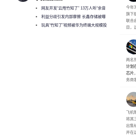
体建
今年3
网友开发“云甩竹知了” 13万人听“余音
旗下航
绕梁”
利益分歧引发内部摩擦 长鑫存储被曝
联合启
曾将华为驻场工程师驱逐出研发基地
玩具“竹知了”视频被华为终端大规模投
目，
诉下架
该项
户，
盖逻
等关
两名
计划
芯片
务商
片Ma
进扩
计划今
芯片
Arch
飞机
将其
出售给
并在