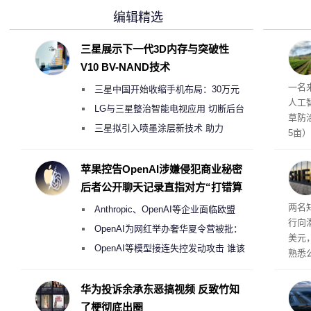
编辑精选
三星展示下一代3D内存与突破性
V10 BV-NAND技术
麻苗
一名
三星中国开始收缩手机布局：30万元
人工
月销售额不达标门店 将被逐步清退
LG与三星整治智能电视应用 切断后台
草防
偷偷共享带宽的违规行为
三星拟引入喷墨涂层新技术 助力
5亩
Galaxy S27 Ultra进一步缩减镜头模组厚
度
苹果控告OpenAI涉嫌侵犯商业秘密
后者公开聊天记录直指对方“打错算
盘”
两名
Anthropic、OpenAI等企业面临欧盟
行向
《人工智能法案》全新执法权限审查
OpenAI为网红举办奢华夏令营被批：
美元
2000美元一晚 遭讽“反乌托邦”
OpenAI等模型接连失控发动攻击 谁该
熟悉
承担法律责任？
的目
最终
华为投诉余承东恶搞视频 反致竹知
现有
了梗彻底出圈