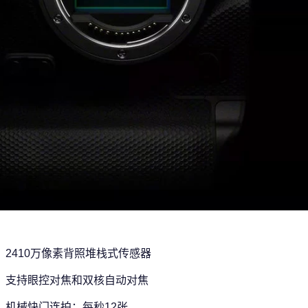
2410万像素背照堆栈式传感器
支持眼控对焦和双核自动对焦
机械快门连拍：每秒12张