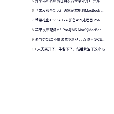
5
好莱坞知名演员在自家谷仓意外身亡 汽车搭电时突然自燃
6
苹果发布全新入门级笔记本电脑MacBook Neo 起售价599美元
7
苹果推出iPhone 17e 配备A19处理器 256GB容量起步 刘海屏依旧
8
苹果发布配备M5 Pro与M5 Max的MacBook Pro 本地AI能力再升级 ​
9
麦当劳CEO不情愿试吃新品后 汉堡王发CEO狠咬皇堡视频借势营销
10
人类离开了，牛留下了，然后统治了这座岛