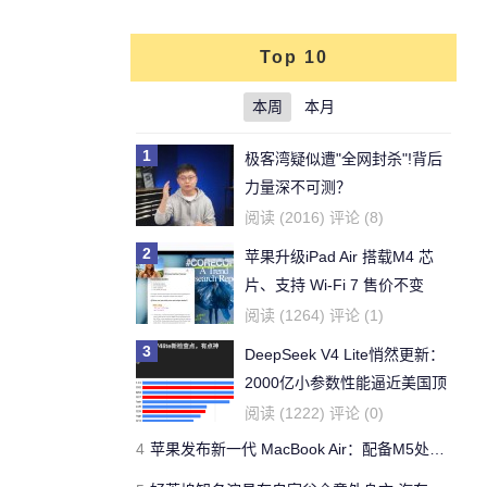
Top 10
本周
本月
1
极客湾疑似遭"全网封杀"!背后
力量深不可测？
阅读 (2016) 评论 (8)
2
苹果升级iPad Air 搭载M4 芯
片、支持 Wi‑Fi 7 售价不变
阅读 (1264) 评论 (1)
3
DeepSeek V4 Lite悄然更新：
2000亿小参数性能逼近美国顶
流
阅读 (1222) 评论 (0)
4
苹果发布新一代 MacBook Air：配备M5处理器 性能、存储与 AI 全面升级 ​