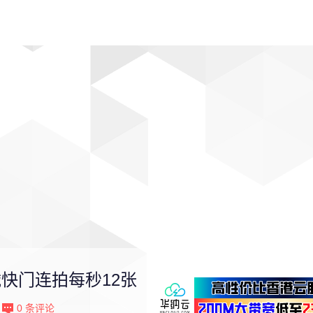
动漫
趣闻
科学
软件
主题
排行
机械快门连拍每秒12张
0
条评论