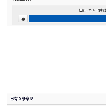
佳能EOS R3即将
已有
0
条意见