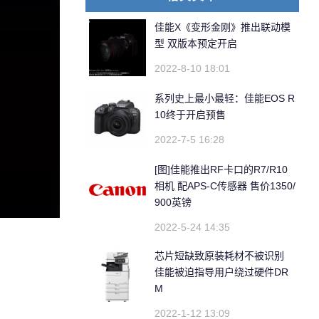
佳能X《变形金刚》推出联动模
型 双版本预定开启
2022-8-10 18:01
系列史上最小最轻：佳能EOS R
10终于开启预售
2022-7-5 16:28
[图]佳能推出RF卡口的R7/R10
相机 配APS-C传感器 售价1350/
900英镑
2022-5-24 14:35
芯片短缺致原装耗材不被识别
佳能被迫指导用户绕过硬件DR
M
2022-1-12 13:09