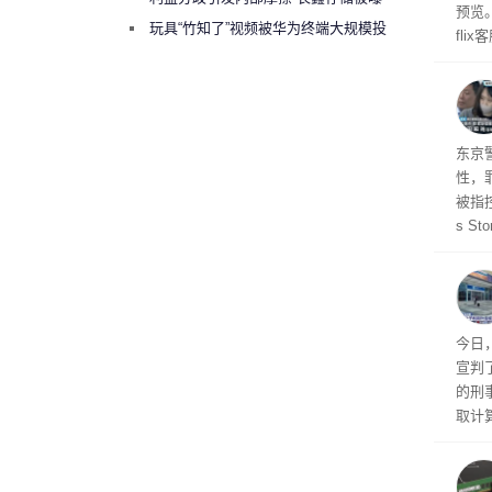
预览
曾将华为驻场工程师驱逐出研发基地
玩具“竹知了”视频被华为终端大规模投
fli
诉下架
此前
27
东京
性，
被指控
s S
王》
品，
美元)
多被
今日
宣判
的刑
取计
个月
元罚