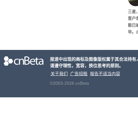
三星
客户表
能已
毕。
且目
巨头
协议
报道中出现的商标及图像版权属于其合法持有
能。
请遵守理性，宽容，换位思考的原则。
可能
关于我们
广告招租
报告不适当内容
©2003-2026 cnBeta