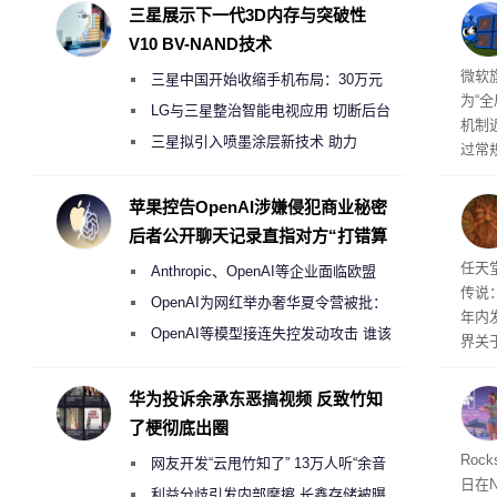
三星展示下一代3D内存与突破性
V10 BV-NAND技术
商推
微软旗
三星中国开始收缩手机布局：30万元
为“
月销售额不达标门店 将被逐步清退
LG与三星整治智能电视应用 切断后台
机制
偷偷共享带宽的违规行为
三星拟引入喷墨涂层新技术 助力
过常
Galaxy S27 Ultra进一步缩减镜头模组厚
全与 
正式发
度
苹果控告OpenAI涉嫌侵犯商业秘密
工具
后者公开聊天记录直指对方“打错算
并永
盘”
任天
任天
Anthropic、OpenAI等企业面临欧盟
传说
《人工智能法案》全新执法权限审查
OpenAI为网红举办奢华夏令营被批：
年内
2000美元一晚 遭讽“反乌托邦”
OpenAI等模型接连失控发动攻击 谁该
界关
承担法律责任？
华为投诉余承东恶搞视频 反致竹知
了梗彻底出圈
Roc
网友开发“云甩竹知了” 13万人听“余音
日在N
绕梁”
利益分歧引发内部摩擦 长鑫存储被曝