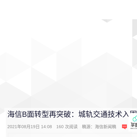
首页
影视
音乐
游戏
动漫
排行
海信B面转型再突破：城轨交通技术入
2021年08月19日 14:08
160
次阅读
稿源：
海信新闻稿
0
条