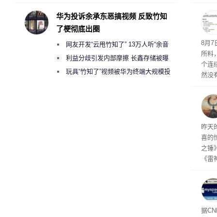
承担法律责任？
时，Ta
ss 
华为投诉余承东恶搞视频 反致竹知
了梗彻底出圈
悄悄
8月
网友开发“云甩竹知了” 13万人听“余音
所料
绕梁”
利益分歧引发内部摩擦 长鑫存储被曝
个连
曾将华为驻场工程师驱逐出研发基地
玩具“竹知了”视频被华为终端大规模投
然没
诉下架
就开
有品
着—
线了
昨天
喜的
之锤
《雷
mes
ox、
出震
据C