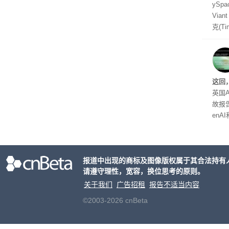
yS
Via
克(T
ris
合适
户对
算法
这回
老牌
英国A
故报
enA
家模
报道中出现的商标及图像版权属于其合法持有
请遵守理性，宽容，换位思考的原则。
关于我们
广告招租
报告不适当内容
©2003-2026 cnBeta