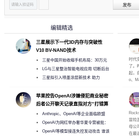
发布
编辑精选
三星展示下一代3D内存与突破性
V10 BV-NAND技术
Co
时代
三星中国开始收缩手机布局：30万元
了。昨
月销售额不达标门店 将被逐步清退
LG与三星整治智能电视应用 切断后台
起，自
偷偷共享带宽的违规行为
三星拟引入喷墨涂层新技术 助力
o、M
Galaxy S27 Ultra进一步缩减镜头模组厚
自动模
和操
度
苹果控告OpenAI涉嫌侵犯商业秘密
命令
后者公开聊天记录直指对方“打错算
起来，
盘”
期
Roc
Anthropic、OpenAI等企业面临欧盟
防御
冒险
气将
《人工智能法案》全新执法权限审查
OpenAI为网红举办奢华夏令营被批：
母公司T
发效
2000美元一晚 遭讽“反乌托邦”
OpenAI等模型接连失控发动攻击 谁该
在最近