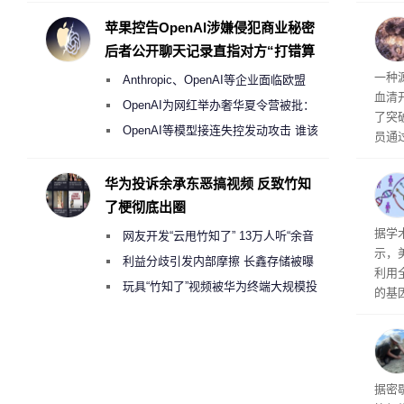
（V
《科学
度
苹果控告OpenAI涉嫌侵犯商业秘密
表最
后者公开聊天记录直指对方“打错算
大的
盘”
一种
Anthropic、OpenAI等企业面临欧盟
肪肝
血清
时，
《人工智能法案》全新执法权限审查
OpenAI为网红举办奢华夏令营被批：
了突
2000美元一晚 遭讽“反乌托邦”
OpenAI等模型接连失控发动攻击 谁该
员通
承担法律责任？
子防
组合
华为投诉余承东恶搞视频 反致竹知
险蛇
了梗彻底出圈
抗毒
据学
网友开发“云甩竹知了” 13万人听“余音
毒血
示，
绕梁”
利益分歧引发内部摩擦 长鑫存储被曝
利用
曾将华为驻场工程师驱逐出研发基地
玩具“竹知了”视频被华为终端大规模投
的基
诉下架
NA
o sap
德特
还曾
非奔
据密
份的