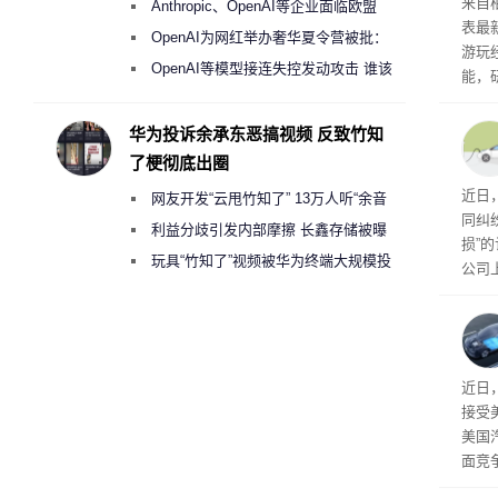
来自
Anthropic、OpenAI等企业面临欧盟
表最
《人工智能法案》全新执法权限审查
OpenAI为网红举办奢华夏令营被批：
游玩
2000美元一晚 遭讽“反乌托邦”
OpenAI等模型接连失控发动攻击 谁该
能，
承担法律责任？
球》
训练
华为投诉余承东恶搞视频 反致竹知
了梗彻底出圈
近日
网友开发“云甩竹知了” 13万人听“余音
同纠
绕梁”
利益分歧引发内部摩擦 长鑫存储被曝
损”
曾将华为驻场工程师驱逐出研发基地
玩具“竹知了”视频被华为终端大规模投
公司
诉下架
先生
事故
给打
近日
接受
美国
面竞
有一