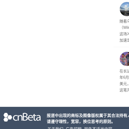
性。
经济
随着
（Wi
这场
加速
击已
物流
毁，
评估
依旧
在长达
米，
年6
上。
美元
这笔
率还
称终
器、
报道中出现的商标及图像版权属于其合法持有
事线的
请遵守理性，宽容，换位思考的原则。
行官
容体