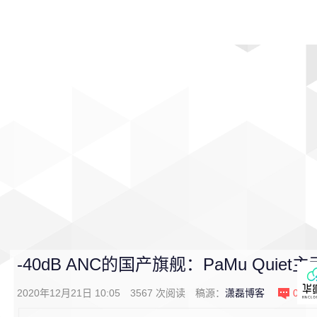
首页
影视
音乐
游戏
动漫
排行
-40dB ANC的国产旗舰：PaMu Qui
2020年12月21日 10:05
3567
次阅读
稿源：
潇磊博客
0
条