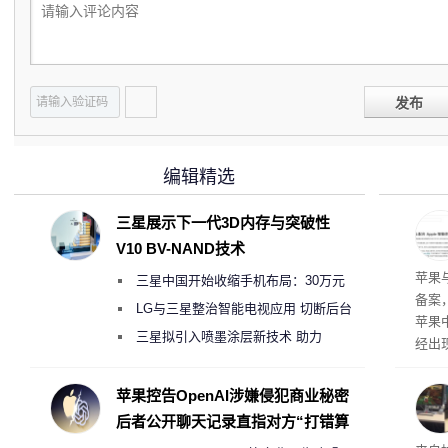
发布
编辑精选
三星展示下一代3D内存与突破性
V10 BV-NAND技术
了
苹果
三星中国开始收缩手机布局：30万元
备案
月销售额不达标门店 将被逐步清退
LG与三星整治智能电视应用 切断后台
苹果
偷偷共享带宽的违规行为
三星拟引入喷墨涂层新技术 助力
经出
Galaxy S27 Ultra进一步缩减镜头模组厚
ac 
度
苹果控告OpenAI涉嫌侵犯商业秘密
后者公开聊天记录直指对方“打错算
盘”
内窥