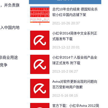
务，并负责旗
总代10年合约结束 德国知名杀
软小红伞国内店铺下架
2021-10-26 20:37
进入中国内地
小红伞2014简体中文全系列正
式版发布下载
2013-12-12 20:01
本为用于非商业用途
小红伞2014个人版全线产品全
球正式发布 附下载
的竞争
2013-10-2 06:27
Avira对软件更新出现的问题向
百万受影响用户致歉
2012-5-16 08:15
官方下载：小红伞Avira 2012简