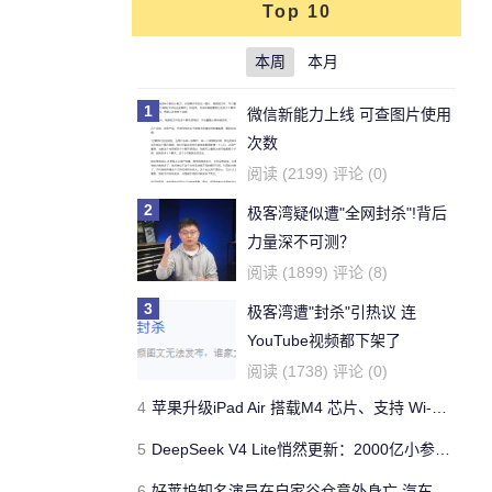
Top 10
本周
本月
1
微信新能力上线 可查图片使用
次数
阅读 (2199) 评论 (0)
2
极客湾疑似遭"全网封杀"!背后
力量深不可测？
阅读 (1899) 评论 (8)
3
极客湾遭"封杀"引热议 连
YouTube视频都下架了
阅读 (1738) 评论 (0)
4
苹果升级iPad Air 搭载M4 芯片、支持 Wi‑Fi 7 售价不变
5
DeepSeek V4 Lite悄然更新：2000亿小参数性能逼近美国顶流
6
好莱坞知名演员在自家谷仓意外身亡 汽车搭电时突然自燃