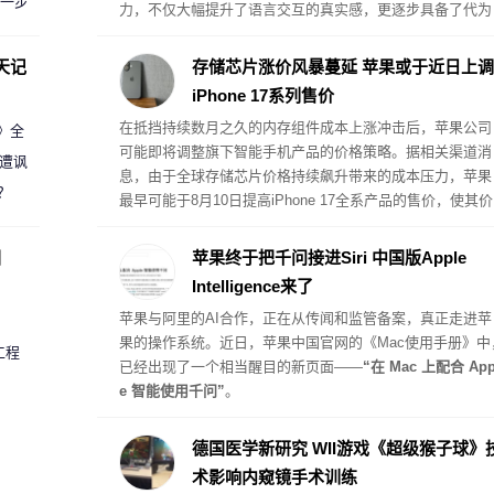
进一步
力，不仅大幅提升了语言交互的真实感，更逐步具备了代为
执行复杂桌面任务的真助理属性。
天记
存储芯片涨价风暴蔓延 苹果或于近日上调
iPhone 17系列售价
在抵挡持续数月之久的内存组件成本上涨冲击后，苹果公司
案》全
可能即将调整旗下智能手机产品的价格策略。据相关渠道消
 遭讽
息，由于全球存储芯片价格持续飙升带来的成本压力，苹果
？
最早可能于8月10日提高iPhone 17全系产品的售价，使其价
格体系与此前受内存危机影响而提价的其他硬件产品保持一
致。
圈
苹果终于把千问接进Siri 中国版Apple
Intelligence来了
苹果与阿里的AI合作，正在从传闻和监管备案，真正走进苹
果的操作系统。近日，苹果中国官网的《Mac使用手册》中
工程
已经出现了一个相当醒目的新页面——
“在 Mac 上配合 App
e 智能使用千问”
。
德国医学新研究 WII游戏《超级猴子球》
术影响内窥镜手术训练