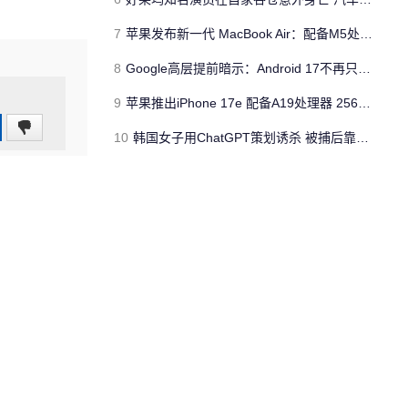
7
苹果发布新一代 MacBook Air：配备M5处理器 性能、存储与 AI 全面升级 ​
8
Google高层提前暗示：Android 17不再只是操作系统
9
苹果推出iPhone 17e 配备A19处理器 256GB容量起步 刘海屏依旧
0
10
韩国女子用ChatGPT策划诱杀 被捕后靠清纯颜值粉丝暴涨50倍
(0%)