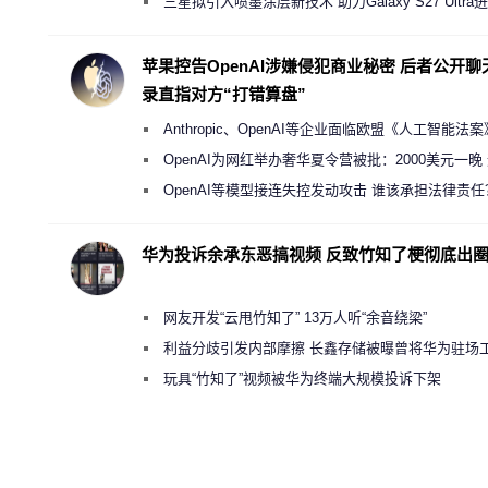
规行为
三星拟引入喷墨涂层新技术 助力Galaxy S27 Ultra
缩减镜头模组厚度
苹果控告OpenAI涉嫌侵犯商业秘密 后者公开聊
录直指对方“打错算盘”
Anthropic、OpenAI等企业面临欧盟《人工智能法
新执法权限审查
OpenAI为网红举办奢华夏令营被批：2000美元一晚
“反乌托邦”
OpenAI等模型接连失控发动攻击 谁该承担法律责任
华为投诉余承东恶搞视频 反致竹知了梗彻底出
网友开发“云甩竹知了” 13万人听“余音绕梁”
利益分歧引发内部摩擦 长鑫存储被曝曾将华为驻场
师驱逐出研发基地
玩具“竹知了”视频被华为终端大规模投诉下架