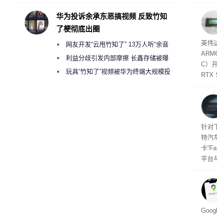
承担法律责任？
失。研
内存
华为投诉余承东恶搞视频 反致竹知
以利用
了梗彻底出圈
并窃取
SD
英伟达
网友开发“云甩竹知了” 13万人听“余音
在线
态
AR
件是
绕梁”
利益分歧引发内部摩擦 长鑫存储被曝
C）
软件
曾将华为驻场工程师驱逐出研发基地
玩具“竹知了”视频被华为终端大规模投
RTX
诉下架
年晚
将到
的技
起售
针对
特汽
卡“F
平台
为2
车的
及个
Goo