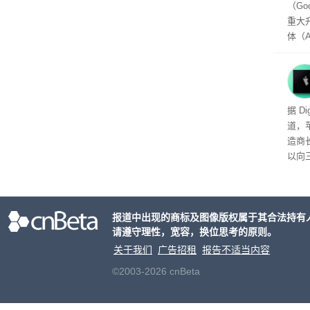
（Go
重大
体（A
以通
查找
（Per
用的
头的
据 D
推出，
道，
单一
造商
户处
以向
策略
目的
大的
报道中出现的商标及图像版权属于其合法持有
请遵守理性，宽容，换位思考的原则。
关于我们
广告招租
报告不适当内容
©2003-2026 cnBeta