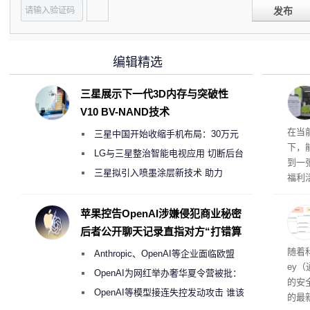
发布
编辑精选
三星展示下一代3D内存与突破性
V10 BV-NAND技术
RTX
在当
三星中国开始收缩手机布局：30万元
下，
月销售额不达标门店 将被逐步清退
LG与三星整治智能电视应用 切断后台
到一
偷偷共享带宽的违规行为
三星拟引入喷墨涂层新技术 助力
福利活
Galaxy S27 Ultra进一步缩减镜头模组厚
英伟
州格
度
苹果控告OpenAI涉嫌侵犯商业秘密
家提供
后者公开聊天记录直指对方“打错算
卡（F
盘”
户面
随着科
Anthropic、OpenAI等企业面临欧盟
这一
ey
（Veri
《人工智能法案》全新执法权限审查
OpenAI为网红举办奢华夏令营被批：
的安全
2000美元一晚 遭讽“反乌托邦”
OpenAI等模型接连失控发动攻击 谁该
的最新