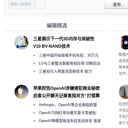
发布
编辑精选
三星展示下一代3D内存与突破性
V10 BV-NAND技术
理”
随着A
三星中国开始收缩手机布局：30万元
语音
月销售额不达标门店 将被逐步清退
LG与三星整治智能电视应用 切断后台
带来
偷偷共享带宽的违规行为
三星拟引入喷墨涂层新技术 助力
试中，
Galaxy S27 Ultra进一步缩减镜头模组厚
的自
互的
度
苹果控告OpenAI涉嫌侵犯商业秘密
桌面
后者公开聊天记录直指对方“打错算
盘”
系列
在抵
Anthropic、OpenAI等企业面临欧盟
冲击
《人工智能法案》全新执法权限审查
OpenAI为网红举办奢华夏令营被批：
手机
2000美元一晚 遭讽“反乌托邦”
OpenAI等模型接连失控发动攻击 谁该
由于