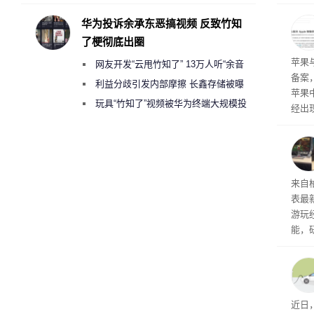
承担法律责任？
本压
ne
华为投诉余承东恶搞视频 反致竹知
前受
了梗彻底出圈
保持
了
苹果
网友开发“云甩竹知了” 13万人听“余音
备案
绕梁”
利益分歧引发内部摩擦 长鑫存储被曝
苹果
曾将华为驻场工程师驱逐出研发基地
玩具“竹知了”视频被华为终端大规模投
经出
诉下架
ac 
内窥
来自
表最
游玩
能，
球》
训练
近日