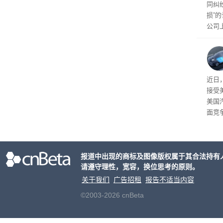
同纠
损”
公司
先生
事故
给打
近日
接受
美国
面竞
有一
性。
报道中出现的商标及图像版权属于其合法持有
请遵守理性，宽容，换位思考的原则。
关于我们
广告招租
报告不适当内容
©2003-2026 cnBeta