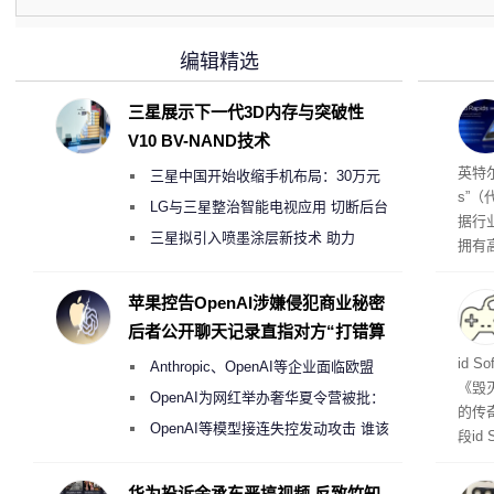
编辑精选
三星展示下一代3D内存与突破性
V10 BV-NAND技术
256
英特尔
三星中国开始收缩手机布局：30万元
s”（
月销售额不达标门店 将被逐步清退
LG与三星整治智能电视应用 切断后台
据行
偷偷共享带宽的违规行为
三星拟引入喷墨涂层新技术 助力
拥有高
Galaxy S27 Ultra进一步缩减镜头模组厚
在直接
务器
度
苹果控告OpenAI涉嫌侵犯商业秘密
后者公开聊天记录直指对方“打错算
盘”
战士
id 
Anthropic、OpenAI等企业面临欧盟
《毁
《人工智能法案》全新执法权限审查
OpenAI为网红举办奢华夏令营被批：
的传
2000美元一晚 遭讽“反乌托邦”
OpenAI等模型接连失控发动攻击 谁该
段id
承担法律责任？
灭战
华为投诉余承东恶搞视频 反致竹知