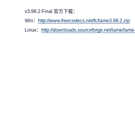
v3.98.2 Final 官方下载：
Win：
http://www.freecodecs.net/fc/lame3.98.2.zip
Linux：
http://downloads.sourceforge.net/lame/lame-