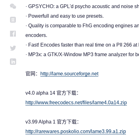
· GPSYCHO: a GPL'd psycho acoustic and noise s
· Powerfull and easy to use presets.
· Quality is comparable to FhG encoding engines and
encoders.
· Fast! Encodes faster than real time on a PII 266 at
· MP3x: a GTK/X-Window MP3 frame analyzer for bo
官网：
http://lame.sourceforge.net
v4.0 alpha 14 官方下载：
http://www.freecodecs.net/files/lame4.0a14.zip
v3.99 Alpha 1 官方下载：
http://rarewares.poskolio.com/lame3.99.a1.zip