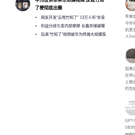
了梗彻底出圈
苹果首
网友开发“云甩竹知了” 13万人听“余音
今年
绕梁”
利益分歧引发内部摩擦 长鑫存储被曝
机更
曾将华为驻场工程师驱逐出研发基地
玩具“竹知了”视频被华为终端大规模投
人So
诉下架
Ul
蓝色设
ra
生产
如果
在停
上做
的包
如官方
初停
题
GPT
5年
mitri