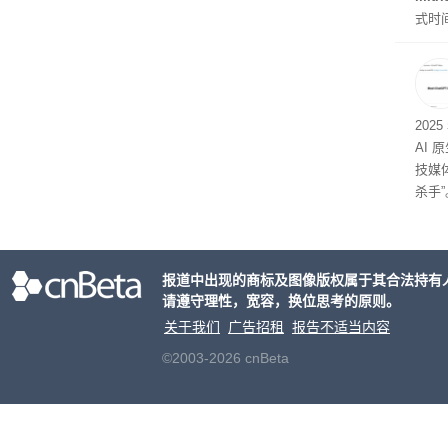
式时
似然
202
AI 
技媒
杀手”
报道中出现的商标及图像版权属于其合法持有
请遵守理性，宽容，换位思考的原则。
关于我们
广告招租
报告不适当内容
©2003-2026 cnBeta