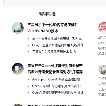
编辑精选
三星展示下一代3D内存与突破性
V10 BV-NAND技术
遇公
8月
三星中国开始收缩手机布局：30万元
小红
月销售额不达标门店 将被逐步清退
LG与三星整治智能电视应用 切断后台
权维
偷偷共享带宽的违规行为
三星拟引入喷墨涂层新技术 助力
通过
Galaxy S27 Ultra进一步缩减镜头模组厚
一场
度
苹果控告OpenAI涉嫌侵犯商业秘密
后者公开聊天记录直指对方“打错算
盘”
在经
Anthropic、OpenAI等企业面临欧盟
头台
《人工智能法案》全新执法权限审查
OpenAI为网红举办奢华夏令营被批：
于迎
2000美元一晚 遭讽“反乌托邦”
OpenAI等模型接连失控发动攻击 谁该
地主
承担法律责任？
失及
积电