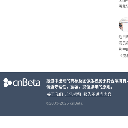
屠龙
年前
0后
近日
演员
片中
《流
wo 
乐！
~”。
报道中出现的商标及图像版权属于其合法持有
请遵守理性，宽容，换位思考的原则。
关于我们
广告招租
报告不适当内容
©2003-2026 cnBeta