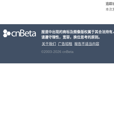
追踪设
本次发
列手机
新硬
果Air
报道中出现的商标及图像版权属于其合法持有
摩托罗
请遵守理性，宽容，换位思考的原则。
开正
关于我们
广告招租
报告不适当内容
©2003-2026 cnBeta