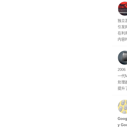
文档
独立游
引发
在利用
内容
tage 
有五
200
一代
处理器
提升
C 架
型，原
ss 
Hu
Goo
y G