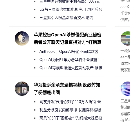
据彭
三星中国开始收缩手机布局：30万元
ace
月销售额不达标门店 将被逐步清退
LG与三星整治智能电视应用 切断后台
半导
偷偷共享带宽的违规行为
三星拟引入喷墨涂层新技术 助力
供应
Galaxy S27 Ultra进一步缩减镜头模组厚
赖利·
开会
度
苹果控告OpenAI涉嫌侵犯商业秘密
取“
后者公开聊天记录直指对方“打错算
的电
盘”
全退
一款
Anthropic、OpenAI等企业面临欧盟
ea
《人工智能法案》全新执法权限审查
OpenAI为网红举办奢华夏令营被批：
原本
2000美元一晚 遭讽“反乌托邦”
OpenAI等模型接连失控发动攻击 谁该
玩家
承担法律责任？
过，
入仅剩
华为投诉余承东恶搞视频 反致竹知
了梗彻底出圈
传感
三星
网友开发“云甩竹知了” 13万人听“余音
移动
绕梁”
利益分歧引发内部摩擦 长鑫存储被曝
感器
曾将华为驻场工程师驱逐出研发基地
玩具“竹知了”视频被华为终端大规模投
持16
诉下架
光拍