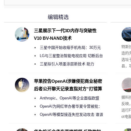
编辑精选
三星展示下一代3D内存与突破性
V10 BV-NAND技术
Ter
特斯拉
三星中国开始收缩手机布局：30万元
造的先
月销售额不达标门店 将被逐步清退
LG与三星整治智能电视应用 切断后台
选址
偷偷共享带宽的违规行为
三星拟引入喷墨涂层新技术 助力
县，
Galaxy S27 Ultra进一步缩减镜头模组厚
公司
在社
度
苹果控告OpenAI涉嫌侵犯商业秘密
疑问
后者公开聊天记录直指对方“打错算
建筑”
盘”
患
据科技
Anthropic、OpenAI等企业面临欧盟
超 1
反映，
《人工智能法案》全新执法权限审查
OpenAI为网红举办奢华夏令营被批：
运行F
2000美元一晚 遭讽“反乌托邦”
OpenAI等模型接连失控发动攻击 谁该
ot
承担法律责任？
损坏