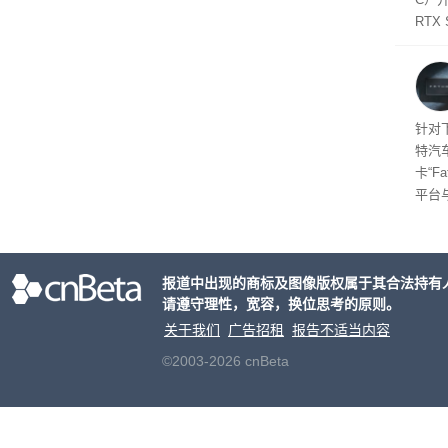
软件
RTX
年晚
将到
的技
起售
针对
特汽
卡“F
平台
为2
车的
报道中出现的商标及图像版权属于其合法持有
请遵守理性，宽容，换位思考的原则。
关于我们
广告招租
报告不适当内容
©2003-2026 cnBeta