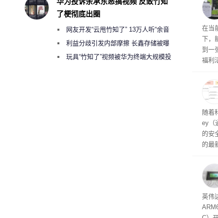
华为投诉余承东恶搞视频 反致竹知
了梗彻底出圈
RTX
在当
网友开发“云甩竹知了” 13万人听“余音
下，
绕梁”
利益分歧引发内部摩擦 长鑫存储被曝
到一
曾将华为驻场工程师驱逐出研发基地
玩具“竹知了”视频被华为终端大规模投
福利活
诉下架
英伟
州格
家提供
卡（F
户面
随着科
这一
ey
（Veri
的安全
的最新
失。研
内存
以利用
并窃取
SD
英伟达
在线
态
AR
件是
C）