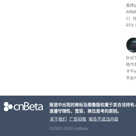
SD
英伟达
在线
态
AR
件是
C）
软件
RTX
年晚
将到
的技
起售
针对
特汽
卡“F
平台
为2
车的
报道中出现的商标及图像版权属于其合法持有
请遵守理性，宽容，换位思考的原则。
关于我们
广告招租
报告不适当内容
©2003-2026 cnBeta