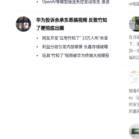
2000美元一晚 遭讽“反乌托邦”
OpenAI等模型接连失控发动攻击 谁该
ot
承担法律责任？
损坏
华为投诉余承东恶搞视频 反致竹知
了梗彻底出圈
RTX
在当
网友开发“云甩竹知了” 13万人听“余音
下，
绕梁”
利益分歧引发内部摩擦 长鑫存储被曝
到一
曾将华为驻场工程师驱逐出研发基地
玩具“竹知了”视频被华为终端大规模投
福利活
诉下架
英伟
州格
家提供
卡（F
户面
随着科
这一
ey
（Veri
的安全
的最新
失。研
内存
以利用
并窃取