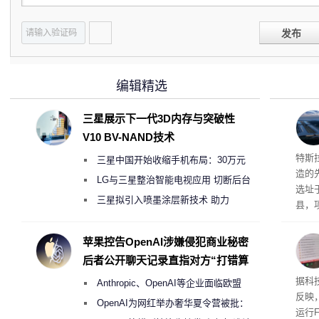
发布
编辑精选
三星展示下一代3D内存与突破性
V10 BV-NAND技术
Ter
特斯拉
三星中国开始收缩手机布局：30万元
造的先
月销售额不达标门店 将被逐步清退
LG与三星整治智能电视应用 切断后台
选址
偷偷共享带宽的违规行为
三星拟引入喷墨涂层新技术 助力
县，
Galaxy S27 Ultra进一步缩减镜头模组厚
公司
在社
度
苹果控告OpenAI涉嫌侵犯商业秘密
疑问
后者公开聊天记录直指对方“打错算
建筑”
盘”
患
据科技
Anthropic、OpenAI等企业面临欧盟
超 1
反映，
《人工智能法案》全新执法权限审查
OpenAI为网红举办奢华夏令营被批：
运行F