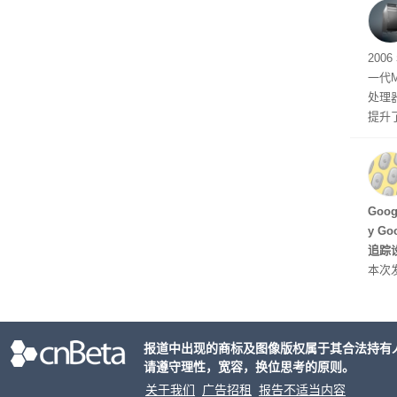
有五
200
一代
处理器
提升
C 架
型，原
ss 
Hu
Goo
y G
追踪设
本次发
列手机
新硬
果Air
报道中出现的商标及图像版权属于其合法持有
摩托罗
请遵守理性，宽容，换位思考的原则。
开正
关于我们
广告招租
报告不适当内容