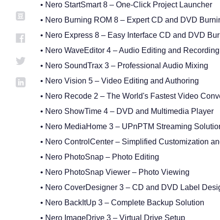
• Nero StartSmart 8 – One-Click Project Launcher
• Nero Burning ROM 8 – Expert CD and DVD Burni
• Nero Express 8 – Easy Interface CD and DVD Bur
• Nero WaveEditor 4 – Audio Editing and Recording
• Nero SoundTrax 3 – Professional Audio Mixing
• Nero Vision 5 – Video Editing and Authoring
• Nero Recode 2 – The World's Fastest Video Conv
• Nero ShowTime 4 – DVD and Multimedia Player
• Nero MediaHome 3 – UPnPTM Streaming Solutio
• Nero ControlCenter – Simplified Customization an
• Nero PhotoSnap – Photo Editing
• Nero PhotoSnap Viewer – Photo Viewing
• Nero CoverDesigner 3 – CD and DVD Label Desi
• Nero BackItUp 3 – Complete Backup Solution
• Nero ImageDrive 3 – Virtual Drive Setup