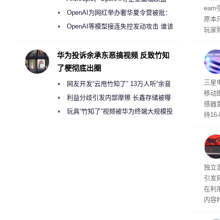
ea
《人工智能法案》全新执法权限审查
OpenAI为网红举办奢华夏令营被批：
原本
2000美元一晚 遭讽“反乌托邦”
OpenAI等模型接连失控发动攻击 谁该
玩家
承担法律责任？
过，
入仅剩
华为投诉余承东恶搞视频 反致竹知
了梗彻底出圈
传感
三星
网友开发“云甩竹知了” 13万人听“余音
移动
绕梁”
利益分歧引发内部摩擦 长鑫存储被曝
感器
曾将华为驻场工程师驱逐出研发基地
玩具“竹知了”视频被华为终端大规模投
持16
诉下架
光拍
文档
独立游
引发
在利用
内容
tage 