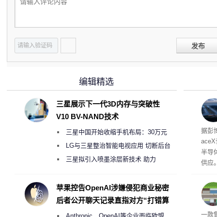
发布
编辑精选
三星展示下一代3D内存与突破性
V10 BV-NAND技术
电
据彭
三星中国开始收缩手机布局：30万元
ace
月销售额不达标门店 将被逐步清退
LG与三星整治智能电视应用 切断后台
半导
偷偷共享带宽的违规行为
三星拟引入喷墨涂层新技术 助力
供应
Galaxy S27 Ultra进一步缩减镜头模组厚
赖利·
开会
度
苹果控告OpenAI涉嫌侵犯商业秘密
取“
后者公开聊天记录直指对方“打错算
的电
盘”
全退
一款
Anthropic、OpenAI等企业面临欧盟