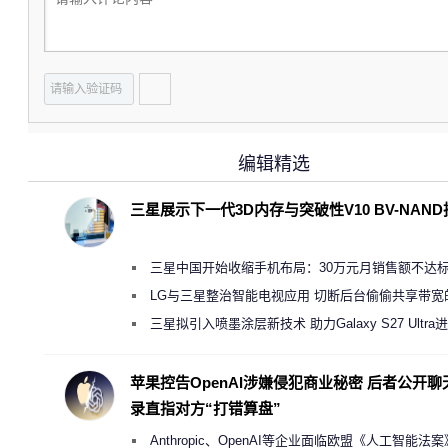
编辑精选
三星展示下一代3D内存与突破性V10 BV-NAN
三星中国开始收缩手机布局：30万元月销售额不达
店 将被逐步清退
LG与三星整治智能电视应用 切断后台偷偷共享带宽
规行为
三星拟引入喷墨涂层新技术 助力Galaxy S27 Ultra
缩减镜头模组厚度
苹果控告OpenAI涉嫌侵犯商业秘密 后者公开聊
录直指对方“打错算盘”
Anthropic、OpenAI等企业面临欧盟《人工智能法