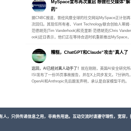
MySpace宣布再次重启 想做社交媒体“解
药”
据CNBC报道，曾经风靡全球的社交网站MySpace正计划再
次回归。其现任所有者、Viant Technology联合创始人蒂姆·
范德胡克(Tim Vanderhook)和克里斯·范德胡克(Chris Vander
ook)近日表示，他们正在等待合适时机重新推出MySpace，
希望借助用户对早期互联网时代的怀旧情绪，以及对算法推
荐和社交媒体疲劳的反感，为这一老牌社交平台寻找新的增
糟糕，ChatGPT和Claude“攻击”真人了
长机会。
这回，
AI
已经对真人动手了！
就在刚刚，英国AI安全研究所
ISI发布了一份35页事故报告，并在X上同步发文。7分钟内
OpenAI和Anthropic先后跟发声明，承认是自家模型干的。
有人，只供传递信息之用，非商务用途。互动交流时请遵守理性，宽容，