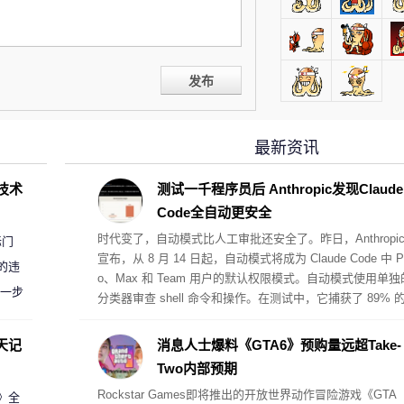
发布
最新资讯
D技术
测试一千程序员后 Anthropic发现Claude
Code全自动更安全
时代变了，自动模式比人工审批还安全了。昨日，Anthropi
标门
宣布，从 8 月 14 日起，自动模式将成为 Claude Code 中 P
的违
o、Max 和 Team 用户的默认权限模式。自动模式使用单独
进一步
分类器审查 shell 命令和操作。在测试中，它捕获了 89% 
危险命令，而人类手动批准只捕获了 14%。看起来，现在
Agent 工具在基础设施层的防御机制已经相对成熟，足以让
天记
消息人士爆料《GTA6》预购量远超Take-
方有底气将 Auto 模式设为默认，以追求极致的开发效率。
Two内部预期
Rockstar Games即将推出的开放世界动作冒险游戏《GTA
案》全