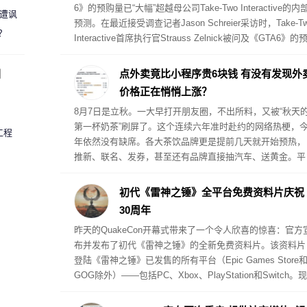
6》的预购量已“大幅”超越母公司Take-Two Interactive的内
 遭讽
预测。在最近接受调查记者Jason Schreier采访时，Take-T
？
Interactive首席执行官Strauss Zelnick被问及《GTA6》的
购数据。
圈
点外卖竟比小程序贵6块钱 有没有发现外
价格正在悄悄上涨？
8月7日是立秋。一大早打开朋友圈，不出所料，又被“秋天
第一杯奶茶”刷屏了。这个连续六年准时赴约的网络热梗，
工程
年依然没有缺席。各大茶饮品牌更是提前几天就开始预热，
推新、联名、发券，甚至还有品牌直接抽汽车、送黄金。平
台也没闲着——美团、淘宝闪购、京东外卖相继上线了各自
的折扣活动。
初代《雷神之锤》全平台免费资料片庆祝
30周年
昨天的QuakeCon开幕式带来了一个令人欣喜的惊喜：官方
布并发布了初代《雷神之锤》的全新免费资料片。该资料片
登陆《雷神之锤》已发售的所有平台（Epic Games Store
GOG除外）——包括PC、Xbox、PlayStation和Switch。现
场观众爆发出震耳欲聋的欢呼声。