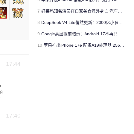
7
好莱坞知名演员在自家谷仓意外身亡 汽车搭电时突然自燃
8
DeepSeek V4 Lite悄然更新：2000亿小参数性能逼近美国顶流
9
Google高层提前暗示：Android 17不再只是操作系统
10
苹果推出iPhone 17e 配备A19处理器 256GB容量起步 刘海屏依旧
17:44
c
r
的
的
的
官
17:40