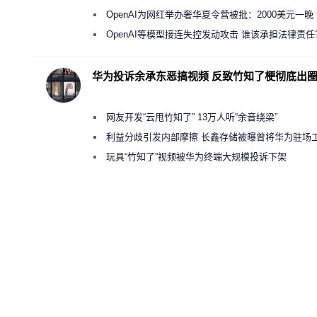
新执法权限审查
OpenAI为网红举办奢华夏令营被批：2000美元一晚
“反乌托邦”
OpenAI等模型接连失控发动攻击 谁该承担法律责任
华为投诉余承东恶搞视频 反致竹知了梗彻底出
网友开发“云甩竹知了” 13万人听“余音绕梁”
利益分歧引发内部摩擦 长鑫存储被曝曾将华为驻场
师驱逐出研发基地
玩具“竹知了”视频被华为终端大规模投诉下架