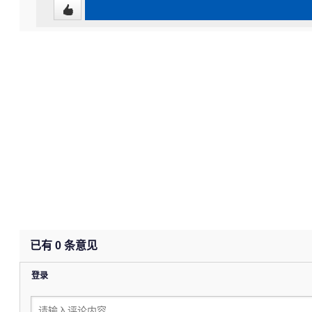
已有
0
条意见
登录