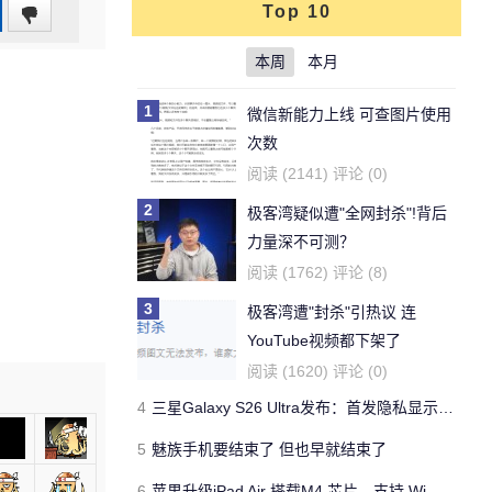
Top 10
0
(0%)
本周
本月
1
微信新能力上线 可查图片使用
次数
阅读 (2141) 评论 (0)
2
极客湾疑似遭"全网封杀"!背后
力量深不可测？
阅读 (1762) 评论 (8)
3
极客湾遭"封杀"引热议 连
YouTube视频都下架了
阅读 (1620) 评论 (0)
4
三星Galaxy S26 Ultra发布：首发隐私显示屏、骁龙 8 Elite Gen 5与60W闪充
5
魅族手机要结束了 但也早就结束了
6
苹果升级iPad Air 搭载M4 芯片、支持 Wi‑Fi 7 售价不变