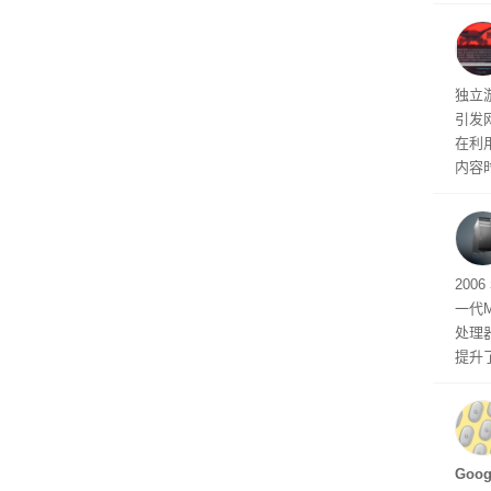
诉下架
光拍
文档
独立游
引发
在利用
内容
tage 
有五
200
一代
处理器
提升
C 架
型，原
ss 
Hu
Goo