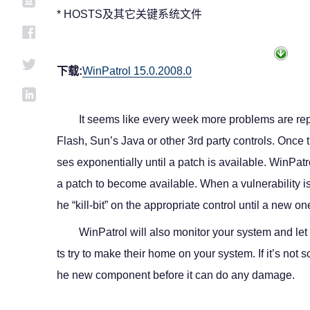
* HOSTS及其它关键系统文件
下载:
WinPatrol 15.0.2008.0
It seems like every week more problems are re
Flash, Sun’s Java or other 3rd party controls. Once t
ses exponentially until a patch is available. WinPatr
a patch to become available. When a vulnerability is 
he “kill-bit” on the appropriate control until a new o
WinPatrol will also monitor your system and 
ts try to make their home on your system. If it’s not 
he new component before it can do any damage.