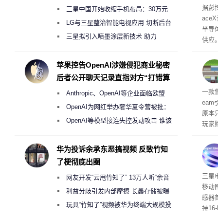
电
据彭
三星中国开始收缩手机布局：30万元
ace
月销售额不达标门店 将被逐步清退
LG与三星整治智能电视应用 切断后台
半导
偷偷共享带宽的违规行为
三星拟引入喷墨涂层新技术 助力
供应
Galaxy S27 Ultra进一步缩减镜头模组厚
赖利·
开会
度
苹果控告OpenAI涉嫌侵犯商业秘密
取“
后者公开聊天记录直指对方“打错算
的电
盘”
全退
一款
Anthropic、OpenAI等企业面临欧盟
ea
《人工智能法案》全新执法权限审查
OpenAI为网红举办奢华夏令营被批：
原本
2000美元一晚 遭讽“反乌托邦”
OpenAI等模型接连失控发动攻击 谁该
玩家
承担法律责任？
过，
入仅剩
华为投诉余承东恶搞视频 反致竹知
了梗彻底出圈
传感
三星
网友开发“云甩竹知了” 13万人听“余音
移动
绕梁”
利益分歧引发内部摩擦 长鑫存储被曝
感器
曾将华为驻场工程师驱逐出研发基地
玩具“竹知了”视频被华为终端大规模投
持16