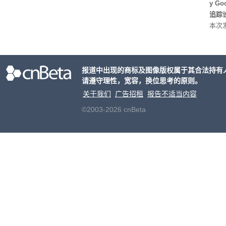
y G
追踪设
本次发
列手机
新硬
果Air
报道中出现的商标及图像版权属于其合法持有
摩托罗
请遵守理性，宽容，换位思考的原则。
开正
关于我们
广告招租
报告不适当内容
©2003-2026 cnBeta