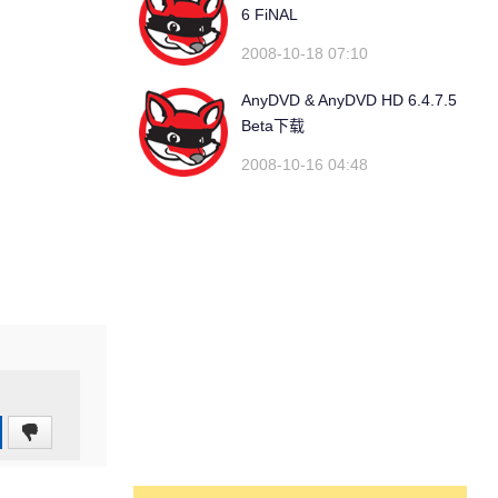
6 FiNAL
2008-10-18 07:10
AnyDVD & AnyDVD HD 6.4.7.5
Beta下载
2008-10-16 04:48
0
(0%)