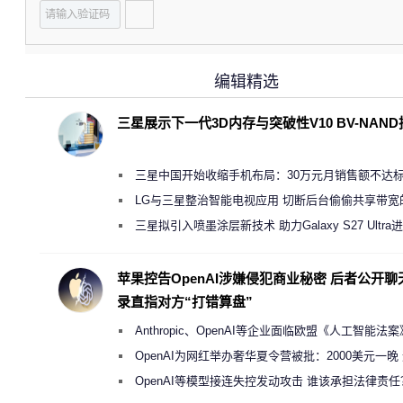
编辑精选
三星展示下一代3D内存与突破性V10 BV-NAN
三星中国开始收缩手机布局：30万元月销售额不达
店 将被逐步清退
LG与三星整治智能电视应用 切断后台偷偷共享带宽
规行为
三星拟引入喷墨涂层新技术 助力Galaxy S27 Ultra
缩减镜头模组厚度
苹果控告OpenAI涉嫌侵犯商业秘密 后者公开聊
录直指对方“打错算盘”
Anthropic、OpenAI等企业面临欧盟《人工智能法
新执法权限审查
OpenAI为网红举办奢华夏令营被批：2000美元一晚
“反乌托邦”
OpenAI等模型接连失控发动攻击 谁该承担法律责任