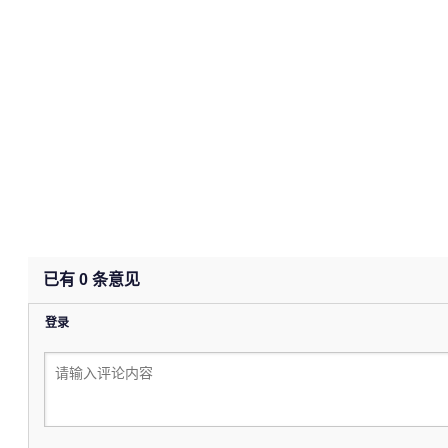
已有
0
条意见
登录