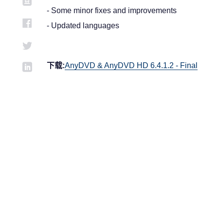
- Some minor fixes and improvements
- Updated languages
下载:
AnyDVD & AnyDVD HD 6.4.1.2 - Final