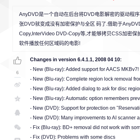
AnyDVD是一个自动在后台将DVD电影解密的驱动程序.
张DVD就变成没有加密保护与全区 码了.借助于AnyDVD,市面上
Copy,InterVideo DVD-Copy等,才能够拷贝CS
软件播放任何区域码的电影!
Changes in version 6.4.1.1, 2008 04 10:
- New (Blu-ray): Added support for AACS MKBv7! (U
6
- New (Blu-ray): Complete region lock removal fro
- New (Blu-ray): Added dialog to ask for disc regio
- New (Blu-ray): Automatic option remembers previ
- New (DVD): Support for protection on "Reserva
- New (DVD): Many improvements to AI scanner 
- Fix (Blu-ray): BD+ removal did not work with som
- Fix (DVD): Problems with some discs