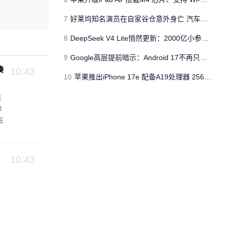
7
好莱坞知名演员在自家谷仓意外身亡 汽车搭电时突然自燃
8
DeepSeek V4 Lite悄然更新：2000亿小参数性能逼近美国顶流
9
Google高层提前暗示：Android 17不再只是操作系统
凑
10:43
10
苹果推出iPhone 17e 配备A19处理器 256GB容量起步 刘海屏依旧
未
R
在
10:43