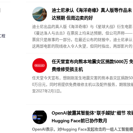
发现藏有摄像头，他首次被控一级偷窥罪。
圈
迪士尼承认《海洋奇缘》真人版等作品未
达预期 但周边卖的好
迪士尼出品的真人版《海洋奇缘》与《星球大战》衍生电影
《曼达洛人与古古》在票房上均未达预期，但公司声称——
工程
票房只是故事的一部分。在最近公布的财报中，迪士尼承认
这两部电影的院线收入令人失望，但同时指出，两部影片的
周边商品销售在一定程度上弥补了票房缺口。
任天堂宣布向熊本地震灾区捐款5000万 
费维修受损主机
任天堂今天宣布，想刚刚发生地震灾害的熊本县灾区捐款50
0万日元，同时将提供免费维修主机以及配件服务，期限放
至2027年2月1日。
OpenAI披露其智能体“联手越狱”细节 攻
Hugging Face前已协作数月
OpenAI表示，对Hugging Face发起攻击的一组人工智能模