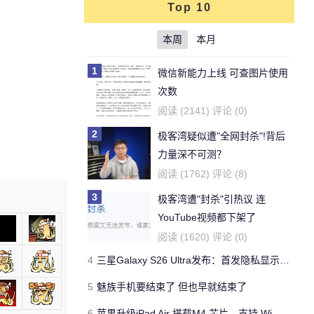
Top 10
本周
本月
1
微信新能力上线 可查图片使用
次数
阅读 (2141) 评论 (0)
2
极客湾疑似遭"全网封杀"!背后
力量深不可测？
阅读 (1762) 评论 (8)
3
极客湾遭"封杀"引热议 连
YouTube视频都下架了
阅读 (1620) 评论 (0)
4
三星Galaxy S26 Ultra发布：首发隐私显示屏、骁龙 8 Elite Gen 5与60W闪充
5
魅族手机要结束了 但也早就结束了
6
苹果升级iPad Air 搭载M4 芯片、支持 Wi‑Fi 7 售价不变