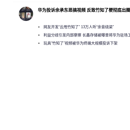
华为投诉余承东恶搞视频 反致竹知了梗彻底出
网友开发“云甩竹知了” 13万人听“余音绕梁”
利益分歧引发内部摩擦 长鑫存储被曝曾将华为驻场
师驱逐出研发基地
玩具“竹知了”视频被华为终端大规模投诉下架