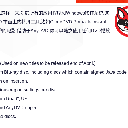
这样一来,对於所有的应用程序和Windows操作系统,这
的拷贝工具,诸如CloneDVD,Pinnacle Instant
S加密保护的电影.借助于AnyDVD,你可以随意使用任何DVD播放
sed on new titles to be released end of April.)
m Blu-ray disc, including discs which contain signed Java code!
n on insertion.
ous region settings per disc
tion Road", US
and AnyDVD ripper
e discs.