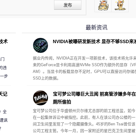
发布
最新资讯
D技术
NVIDIA被曝研发新技术 显存不够SSD来
据业内传闻，NVIDIA正在开发一项新技术，该技术将允许
标门
来的GeForce显卡利用高速NVMe SSD作为额外的显存（V
的违
AM）。当显卡的板载显存不足时，GPU可以直接访问存储
进一步
SSD上的数据。
天记
宝可梦公司曝巨大丑闻 前高管涉嫌多年在
厕所偷拍
宝可梦公司位于华盛顿州贝尔维尤总部的前工程总监，如今
案》全
在一起集体诉讼中被指控。此前，有人在该公司办公楼的一
 遭讽
间卫生间里发现了一个隐藏摄像头。45岁的Ben Tsai曾任该
？
公司工程主管。今年一月，因一家附近的星巴克卫生间里被