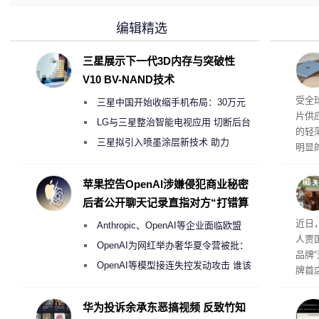
编辑精选
三星展示下一代3D内存与突破性
V10 BV-NAND技术
交货
受全
三星中国开始收缩手机布局：30万元
片供
月销售额不达标门店 将被逐步清退
LG与三星整治智能电视应用 切断后台
的轻薄
偷偷共享带宽的违规行为
三星拟引入喷墨涂层新技术 助力
明显
Galaxy S27 Ultra进一步缩减镜头模组厚
度
苹果控告OpenAI涉嫌侵犯商业秘密
后者公开聊天记录直指对方“打错算
盘”
肉串
近日
Anthropic、OpenAI等企业面临欧盟
人贾
《人工智能法案》全新执法权限审查
OpenAI为网红举办奢华夏令营被批：
品牌
2000美元一晚 遭讽“反乌托邦”
OpenAI等模型接连失控发动攻击 谁该
牌首
承担法律责任？
访发
者均
华为投诉余承东恶搞视频 反致竹知
与西