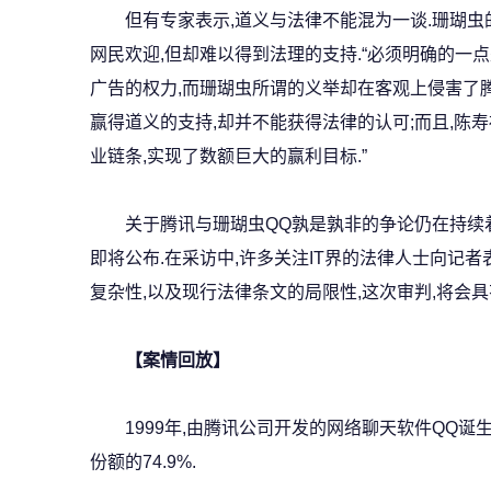
但有专家表示,道义与法律不能混为一谈.珊瑚虫的
网民欢迎,但却难以得到法理的支持.“必须明确的一
广告的权力,而珊瑚虫所谓的义举却在客观上侵害了腾
赢得道义的支持,却并不能获得法律的认可;而且,陈
业链条,实现了数额巨大的赢利目标.”
关于腾讯与珊瑚虫QQ孰是孰非的争论仍在持续着
即将公布.在采访中,许多关注IT界的法律人士向记者
复杂性,以及现行法律条文的局限性,这次审判,将会具
【案情回放】
1999年,由腾讯公司开发的网络聊天软件QQ诞生
份额的74.9%.