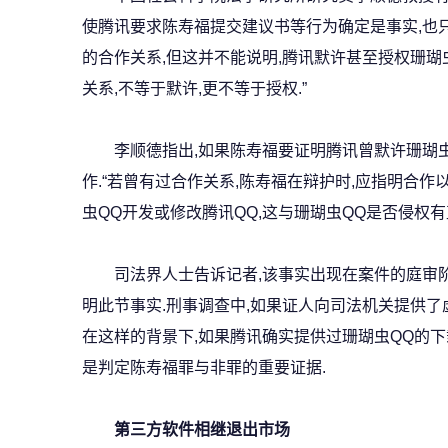
使腾讯要求陈寿福提交建议书等行为确定是事实,也
的合作关系,但这并不能说明,腾讯默许甚至授权珊瑚虫
关系,不等于默许,更不等于授权.”
李顺德指出,如果陈寿福要证明腾讯曾默许珊瑚虫
作.“若曾有过合作关系,陈寿福在辩护时,应指明合
虫QQ开发或修改腾讯QQ,这与珊瑚虫QQ是否侵权有
司法界人士告诉记者,该事实出现在案件的庭审阶
明此节事实.刑事调查中,如果证人向司法机关提供了
在这样的背景下,如果腾讯确实提供过珊瑚虫QQ的下
是判定陈寿福罪与非罪的重要证据.
第三方软件相继退出市场