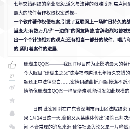
七年交错纠结的商业恩怨,道义与法律的艰难博弈,焦点问
最大的软件著作权侵权案透视--
一个软件著作权侵权案,引发了互联网上一场旷日持久的战
当庞大:有数万几乎“一边倒”的网友阵营,言辞激烈地替被告
出一个个针锋相对的观点;还有相当一部分的软件、唱片和
的,紧盯着案件的进展.
珊瑚虫QQ案———我国IT界目前为止影响最大的著
令人瞩目:“珊瑚虫之父”陈寿福与腾讯七年持久交错
27
题还正中法律空白……案情纠结曲折,问题接连不断,似
情能像珊瑚虫QQ案一样复杂难测,能引发如此规模的
日前,此案刚刚在广东省深圳市南山区法院结束了
果,1月14日这一天,偏偏又从某媒体传出“法院已判
闻,不合常理的消息来源,使得社会舆论又是一片哗然