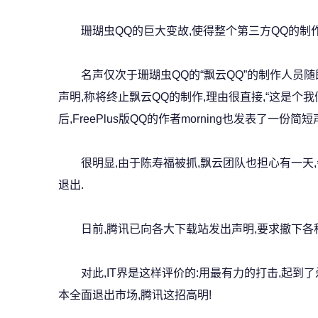
珊瑚虫QQ的巨大变故,使得整个第三方QQ的制作
名声仅次于珊瑚虫QQ的“飘云QQ”的制作人员随
声明,称将终止飘云QQ的制作,理由很直接,“这是个我
后,FreePlus版QQ的作者morning也发表了一份简短
很明显,由于陈寿福被抓,飘云团队也担心有一天,
退出.
日前,腾讯已向各大下载站发出声明,要求撤下各种修
对此,IT界是这样评价的:用最有力的打击,起到了
本全面退出市场,腾讯这招高明!