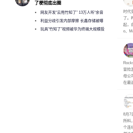
了梗彻底出圈
Co
时代
网友开发“云甩竹知了” 13万人听“余音
了。昨
绕梁”
利益分歧引发内部摩擦 长鑫存储被曝
起，自
曾将华为驻场工程师驱逐出研发基地
玩具“竹知了”视频被华为终端大规模投
o、M
诉下架
自动模
和操
命令
起来，
期
Roc
防御
冒险
气将
母公司T
发效
在最近
时，Ta
ss 
悄悄
8月
所料
个连