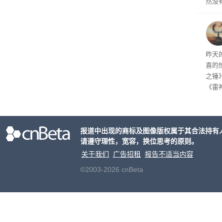
然没
就开
有品
着—
线了
昨天
喜的
之锤
《雷
mes
ox、
出震
报道中出现的商标及图像版权属于其合法持有
请遵守理性，宽容，换位思考的原则。
关于我们
广告招租
报告不适当内容
©2003-2026 cnBeta