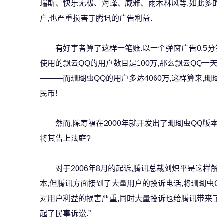
瑞斯、快乐无极、海峰、威雅、雨木林风等.如此多的
户,也严重损害了腾讯的广告利益.
有好事者算了这样一笔账:以一个弹窗广告0.5分钱
使用的飘云QQ的用户数目是100万,那么飘云QQ
———而珊瑚虫QQ的用户多达4060万,这样算来,珊
民币!
然而,陈寿福在2000年就开发出了珊瑚虫QQ版本,腾
将其告上法庭?
对于2006年8月的起诉,腾讯总裁刘炽平是这样解
本,但腾讯方面接到了大量用户的投诉电话,将珊瑚虫
对用户利益的损害严重,同时大量投诉也给腾讯带来
起了民事诉讼.”