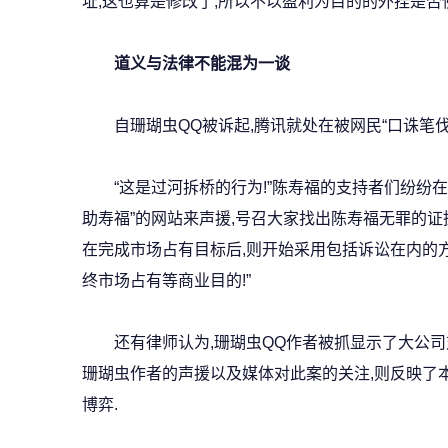
址,这也算是修改了,所以不以盈利为目的的外挂是否
道义与法律不能混为一谈
自珊瑚虫QQ被诉起,腾讯就处在被网民“口诛笔伐
“这是过河拆桥的行为!”陈寿福的支持者们纷纷在网
助寿福”的网站来声援,号召大家找出陈寿福无罪的证据
在完成市场占有目标后,则开始采用包括诉讼在内的方
终市场占有等商业目的!”
还有律师认为,珊瑚虫QQ作者被抓显示了大公司
珊瑚虫作者的声援以及媒体对此案的关注,则反映了
博弈.