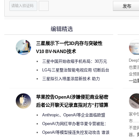
发布
编辑精选
三星展示下一代3D内存与突破性
V10 BV-NAND技术
梁文
Dee
三星中国开始收缩手机布局：30万元
也要
月销售额不达标门店 将被逐步清退
LG与三星整治智能电视应用 切断后台
业预
偷偷共享带宽的违规行为
三星拟引入喷墨涂层新技术 助力
一边
Galaxy S27 Ultra进一步缩减镜头模组厚
亿元
边宣
度
苹果控告OpenAI涉嫌侵犯商业秘密
整。
后者公开聊天记录直指对方“打错算
盘”
家中
Anthropic、OpenAI等企业面临欧盟
市…
《人工智能法案》全新执法权限审查
OpenAI为网红举办奢华夏令营被批：
不是
2000美元一晚 遭讽“反乌托邦”
OpenAI等模型接连失控发动攻击 谁该
器，