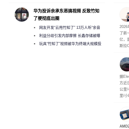
承担法律责任？
都是“
起特
华为投诉余承东恶搞视频 反致竹知
用“
了梗彻底出圈
“薅”
202
网友开发“云甩竹知了” 13万人听“余音
元。
了新一
绕梁”
利益分歧引发内部摩擦 长鑫存储被曝
亿，
曾将华为驻场工程师驱逐出研发基地
玩具“竹知了”视频被华为终端大规模投
斯拉
诉下架
mpr
第二
是F
据El
方近
公里/
里/
己没
驾驶
AMD