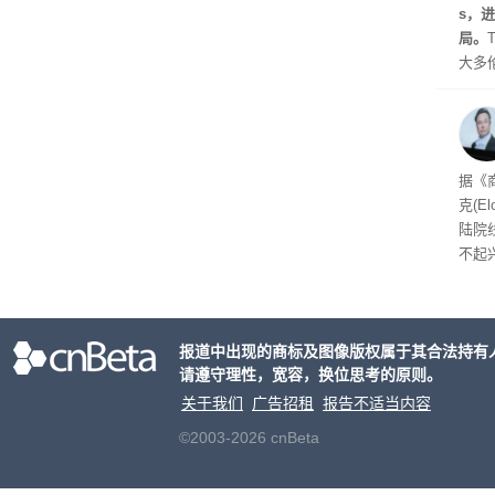
s，
局。
大多
Gro
流架
时想
据《
克(E
陆院
不起
报道中出现的商标及图像版权属于其合法持有
请遵守理性，宽容，换位思考的原则。
关于我们
广告招租
报告不适当内容
©2003-2026 cnBeta