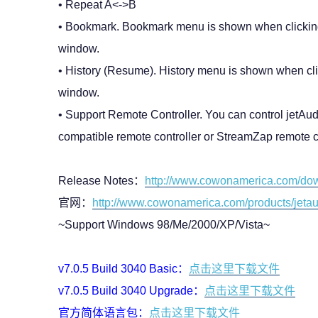
• Repeat A<->B
• Bookmark. Bookmark menu is shown when clicking c
window.
• History (Resume). History menu is shown when clic
window.
• Support Remote Controller. You can control jetAu
compatible remote controller or StreamZap remote co
Release Notes：
http://www.cowonamerica.com/dow
官网：
http://www.cowonamerica.com/products/jetau
~Support Windows 98/Me/2000/XP/Vista~
v7.0.5 Build 3040 Basic：
点击这里下载文件
v7.0.5 Build 3040 Upgrade：
点击这里下载文件
官方简体语言包：
点击这里下载文件