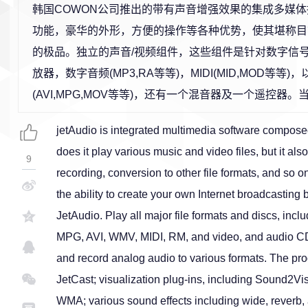
韩国COWON公司推出的带有声音增强效果的集成多媒
功能，豪华的外形，方便的操作等各种优势，使其堪称目
的极品。独立的声音/视频组件，这些组件是针对数字信
放器，数字音频(MP3,RA等等)，MIDI(MID,MOD等等
(AVI,MPG,MOV等等)，还有一个混音器及一个遥控器
jetAudio is integrated multimedia software composed
does it play various music and video files, but it al
9
recording, conversion to other file formats, and so o
the ability to create your own Internet broadcasting 
JetAudio. Play all major file formats and discs, 
MPG, AVI, WMV, MIDI, RM, and video, and audio CD.
and record analog audio to various formats. The pro
JetCast; visualization plug-ins, including Sound2Vi
WMA; various sound effects including wide, reverb,