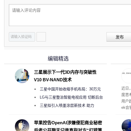
发布
编辑精选
三星展示下一代3D内存与突破性
V10 BV-NAND技术
近日
三星中国开始收缩手机布局：30万元
度思
月销售额不达标门店 将被逐步清退
LG与三星整治智能电视应用 切断后台
用户
偷偷共享带宽的违规行为
三星拟引入喷墨涂层新技术 助力
ek会
Galaxy S27 Ultra进一步缩减镜头模组厚
度
苹果控告OpenAI涉嫌侵犯商业秘密
后者公开聊天记录直指对方“打错算