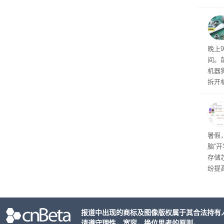
早期
治缺
晚上
间。
机器
拆开
拆装
已经
油了
了问
暑假
短路
脑“
存储
纷提
价促
报道中出现的商标及图像版权属于其合法持有
请遵守理性，宽容，换位思考的原则。