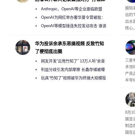
盘”
20
据知名
Anthropic、OpenAI等企业面临欧盟
出的“
《人工智能法案》全新执法权限审查
OpenAI为网红举办奢华夏令营被批：
出水面
2000美元一晚 遭讽“反乌托邦”
OpenAI等模型接连失控发动攻击 谁该
核心
承担法律责任？
在4
备了
华为投诉余承东恶搞视频 反致竹知
W，
了梗彻底出圈
际上
80
三星
网友开发“云甩竹知了” 13万人听“余音
PL
术领
绕梁”
利益分歧引发内部摩擦 长鑫存储被曝
产良
曾将华为驻场工程师驱逐出研发基地
玩具“竹知了”视频被华为终端大规模投
半导
诉下架
果大
为其在
中发
先美
8月
据显
制造
国在