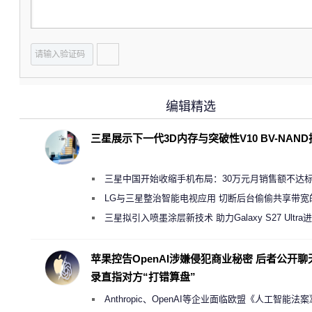
编辑精选
三星展示下一代3D内存与突破性V10 BV-NAN
三星中国开始收缩手机布局：30万元月销售额不达
店 将被逐步清退
LG与三星整治智能电视应用 切断后台偷偷共享带宽
规行为
三星拟引入喷墨涂层新技术 助力Galaxy S27 Ultra
缩减镜头模组厚度
苹果控告OpenAI涉嫌侵犯商业秘密 后者公开聊
录直指对方“打错算盘”
Anthropic、OpenAI等企业面临欧盟《人工智能法