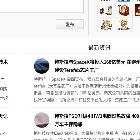
发布
最新资讯
D技术
特斯拉与SpaceX将投入168亿美元 在得
建设Terafab芯片工厂
特斯拉与 SpaceX 周四宣布，双方联合打造的先进芯片工厂
标门
erafab（太瓦晶圆厂）选址于得克萨斯州休斯顿郊外的格莱
的违
斯县，项目首期投资额为 168 亿美元。两家公司共同的首
进一步
执行官埃隆・马斯克周四在社交平台发文称，这座工厂 “届
将毫无疑问成为全球规模最大、价值最高的单体建筑”。Spa
eX 披露，厂区规划制造面积超 1 亿平方英尺。
天记
特斯拉FSD升级引HW3电脑过热故障 400
万车主存隐患
据科技媒体Electrek报道，大量特斯拉车主反映，在HW3（
案》全