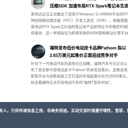
的前提条件是受害者的 PC 设备必须已被注入恶意软件。
压缩SDK 加速布局RTX Spark笔记本生
英伟达近日正式推出了适用于Windows 11 ARM64平台的RT
神经网络纹理压缩（NTC）开发工具包（SDK）。随着搭载
英伟达RTX Spark芯片组的笔记本产品即将在今年晚些时候
续面世，这一举措旨在为即将到来的ARM架构移动计算平
提供全面的技术支撑。
福特发布低价电动皮卡品牌Fathom 拟以
2.83万美元起售价正面迎战竞争对手
针对下一代电动汽车的高性价比战略，福特汽车今日正式公
布了其全新中型电动皮卡“Fathom”的命名及售价。这款采用
新型平台与创新组装工艺打造的车型起售价仅为28350美元
标志着福特正式开启电动汽车的“福特T型车时刻”。
有人，只供传递信息之用，非商务用途。互动交流时请遵守理性，宽容，