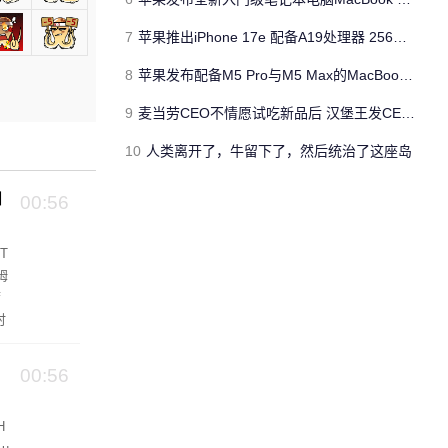
7
苹果推出iPhone 17e 配备A19处理器 256GB容量起步 刘海屏依旧
8
苹果发布配备M5 Pro与M5 Max的MacBook Pro 本地AI能力再升级 ​
9
麦当劳CEO不情愿试吃新品后 汉堡王发CEO狠咬皇堡视频借势营销
10
人类离开了，牛留下了，然后统治了这座岛
州
00:56
T
姆
席
时
c
00:56
H