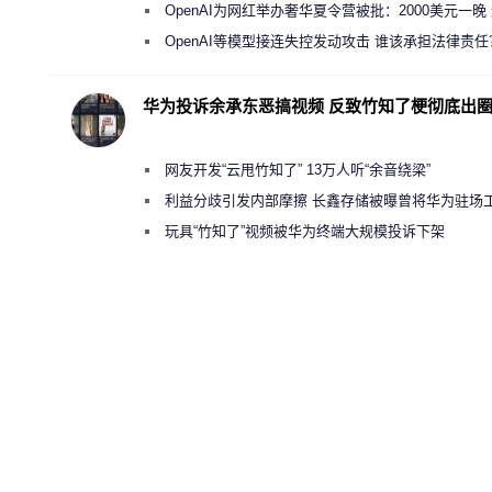
新执法权限审查
OpenAI为网红举办奢华夏令营被批：2000美元一晚
“反乌托邦”
OpenAI等模型接连失控发动攻击 谁该承担法律责任
华为投诉余承东恶搞视频 反致竹知了梗彻底出
网友开发“云甩竹知了” 13万人听“余音绕梁”
利益分歧引发内部摩擦 长鑫存储被曝曾将华为驻场
师驱逐出研发基地
玩具“竹知了”视频被华为终端大规模投诉下架