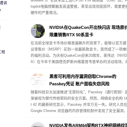
ardware 3）老款车型上运行FSD V14“精简版”（Lite）后，A
 遭讽
topilot电脑频繁触发高温警报，甚至出现彻底损坏、需要更
？
硬件的严重情况。
圈
NVIDIA在QuakeCon开出快闪店 现场原
限量销售RTX 50系显卡
在当前全球显卡市场价格普遍飙升的背景下，能够以官方建
议零售价（MSRP）买到一张最新款显卡，竟然成了一项难
工程
的福利活动。为庆祝QuakeCon迎来20周年，英伟达（NVID
A）在今年于美国德克萨斯州格雷普韦恩举办的活动现场，
到场玩家提供了以原价购买RTX 5000系列公版显卡（Found
rs Edition）的特权。英伟达将这一现场销售活动命名为“实
黑客可利用内存漏洞窃取Chrome的
核验优先购（Verified Priority Access IRL）”。
Passkey凭证 账户面临失窃风险
随着科技巨头加速推进“无密码化”，Passkey（通行密钥）
渐被视为替代传统密码的安全方案。然而，网络安全机构 Un
t 42 的最新研究显示，Passkey 并非万无一失。研究人员
Google Chrome 浏览器的内存管理机制中发现了安全漏洞
黑客可以利用该漏洞直接从 Chrome 内存中提取并窃取 Pas
key 密钥，进而控制受害者的在线账户。不过，实施此类攻
NVIDIA发布ARM64架构RTX神经网络纹