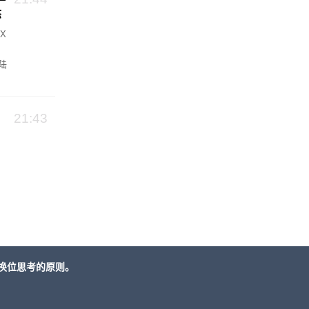
态
X
陆
台
21:43
，
换位思考的原则。