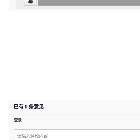
0
(undefined%)
已有
0
条意见
登录