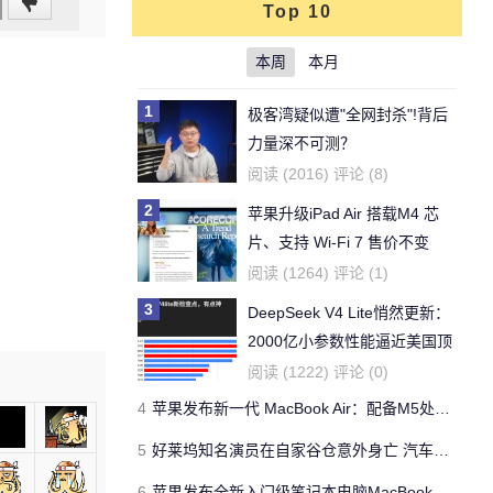
Top 10
本周
本月
1
极客湾疑似遭"全网封杀"!背后
力量深不可测？
阅读 (2016) 评论 (8)
2
苹果升级iPad Air 搭载M4 芯
片、支持 Wi‑Fi 7 售价不变
阅读 (1264) 评论 (1)
3
DeepSeek V4 Lite悄然更新：
2000亿小参数性能逼近美国顶
流
阅读 (1222) 评论 (0)
4
苹果发布新一代 MacBook Air：配备M5处理器 性能、存储与 AI 全面升级 ​
5
好莱坞知名演员在自家谷仓意外身亡 汽车搭电时突然自燃
6
苹果发布全新入门级笔记本电脑MacBook Neo 起售价599美元