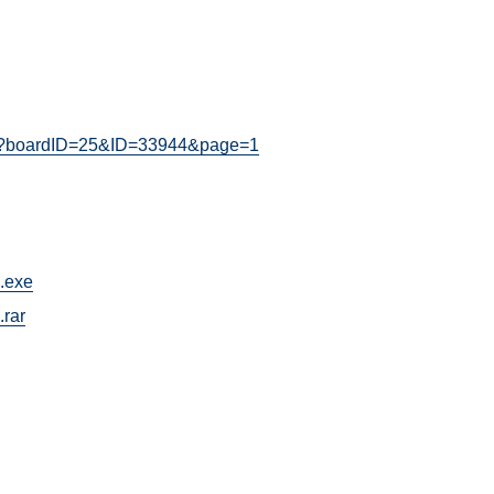
asp?boardID=25&ID=33944&page=1
1.exe
.rar