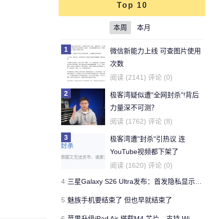
Top 10
本周
本月
1
微信新能力上线 可查图片使用
次数
阅读 (2141) 评论 (0)
2
极客湾疑似遭"全网封杀"!背后
力量深不可测？
阅读 (1762) 评论 (8)
3
极客湾遭"封杀"引热议 连
YouTube视频都下架了
阅读 (1620) 评论 (0)
4
三星Galaxy S26 Ultra发布：首发隐私显示屏、骁龙 8 Elite Gen 5与60W闪充
5
魅族手机要结束了 但也早就结束了
6
苹果升级iPad Air 搭载M4 芯片、支持 Wi‑Fi 7 售价不变