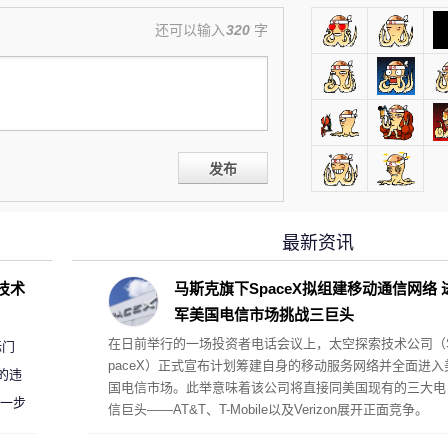
还可以输入
320
字
发布
最新资讯
D技术
马斯克旗下SpaceX拟组建移动通信网络 
军美国电信市场挑战三巨头
在日前举行的一场投资者电话会议上，太空探索技术公司（
标门
paceX）正式宣布计划筹建自身的移动服务网络并全面进入
的违
国电信市场。此举意味着该公司将直接同美国现有的三大电
进一步
信巨头——AT&T、T-Mobile以及Verizon展开正面竞争。