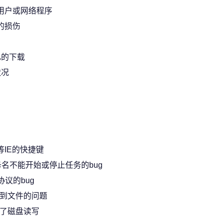
用户或网络程序
的损伤
己的下载
状况
字等IE的快捷键
务名不能开始或停止任务的bug
议的bug
不到文件的问题
少了磁盘读写