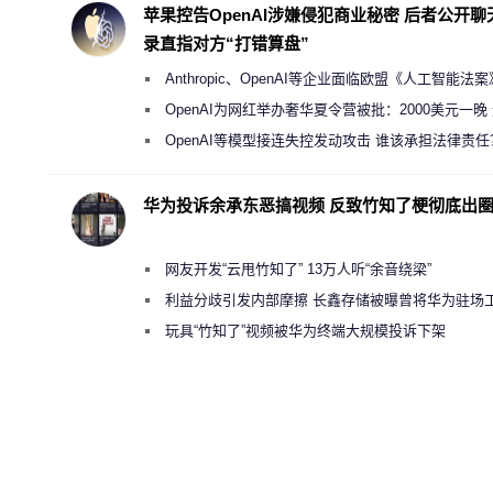
苹果控告OpenAI涉嫌侵犯商业秘密 后者公开聊
录直指对方“打错算盘”
Anthropic、OpenAI等企业面临欧盟《人工智能法
新执法权限审查
OpenAI为网红举办奢华夏令营被批：2000美元一晚
“反乌托邦”
OpenAI等模型接连失控发动攻击 谁该承担法律责任
华为投诉余承东恶搞视频 反致竹知了梗彻底出
网友开发“云甩竹知了” 13万人听“余音绕梁”
利益分歧引发内部摩擦 长鑫存储被曝曾将华为驻场
师驱逐出研发基地
玩具“竹知了”视频被华为终端大规模投诉下架