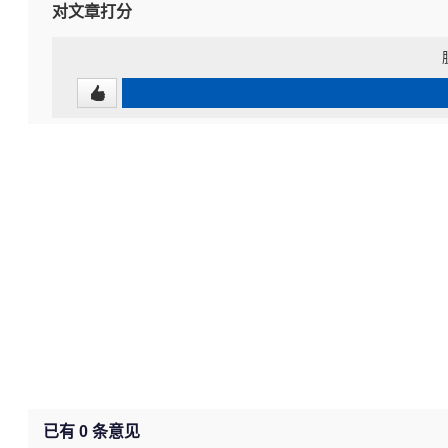
对文章打分
已有
0
条意见