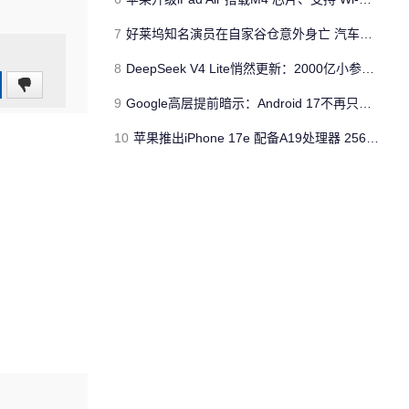
7
好莱坞知名演员在自家谷仓意外身亡 汽车搭电时突然自燃
8
DeepSeek V4 Lite悄然更新：2000亿小参数性能逼近美国顶流
0
9
Google高层提前暗示：Android 17不再只是操作系统
(0%)
10
苹果推出iPhone 17e 配备A19处理器 256GB容量起步 刘海屏依旧