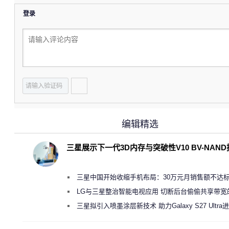
登录
编辑精选
三星展示下一代3D内存与突破性V10 BV-NAN
三星中国开始收缩手机布局：30万元月销售额不达
店 将被逐步清退
LG与三星整治智能电视应用 切断后台偷偷共享带宽
规行为
三星拟引入喷墨涂层新技术 助力Galaxy S27 Ultra
缩减镜头模组厚度