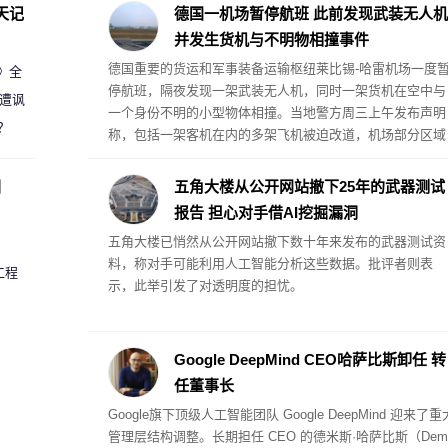
天记
德国一机场暂停航班 此前发现武装无人机
并发生货机与不明物相撞事件
德国重要的货运和军事装备运输枢纽莱比锡-哈雷机场一度
案》全
停航班，隔夜发现一架武装无人机，同时一架货机在空中与
 遭讽
一个身份不明的小型物体相撞。当地警方周三上午发布声明
？
称，包括一架客机在内的多架飞机被迫改道，机场部分区域
目前仍处于关闭状态。该机场此前曾是间谍活动和破坏行动
的目标。
圈
五角大楼从公开网站撤下25年的武器测试
报告 担心对手借AI挖掘漏洞
五角大楼已悄然从公开网站撤下数十年来发布的武器测试资
料，称对手可能利用人工智能分析这些数据。批评者则表
工程
示，此举引发了对透明度的担忧。
Google DeepMind CEO哈萨比斯卸任 转
任董事长
Google旗下顶级人工智能团队 Google DeepMind 迎来了重
管理层结构调整。长期担任 CEO 的德米斯·哈萨比斯（Demi