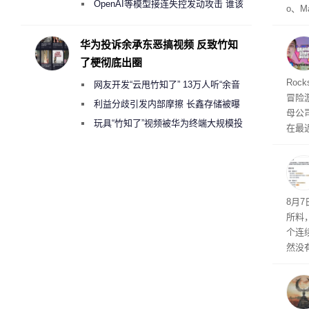
2000美元一晚 遭讽“反乌托邦”
OpenAI等模型接连失控发动攻击 谁该
o、M
承担法律责任？
自动模
和操
华为投诉余承东恶搞视频 反致竹知
命令
了梗彻底出圈
起来，
期
Roc
网友开发“云甩竹知了” 13万人听“余音
防御
冒险
气将
绕梁”
利益分歧引发内部摩擦 长鑫存储被曝
母公司T
发效
曾将华为驻场工程师驱逐出研发基地
玩具“竹知了”视频被华为终端大规模投
在最近
诉下架
时，Ta
ss 
悄悄
8月
所料
个连
然没
就开
有品
着—
线了