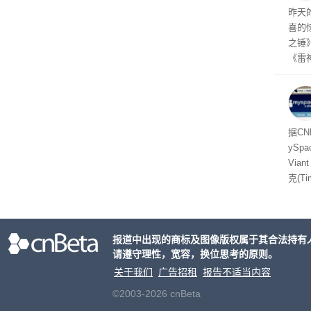
昨天
喜的
之锤
《雷
mes
ox、
出震
据C
yS
Via
克(T
ris
合适
户对
报道中出现的商标及图像版权属于其合法持有
算法
请遵守理性，宽容，换位思考的原则。
老牌
关于我们
广告招租
报告不适当内容
©2003-2026 cnBeta