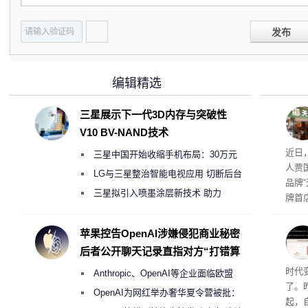
发布
编辑精选
三星展示下一代3D内存与突破性
V10 BV-NAND技术
肉串
近日
三星中国开始收缩手机布局：30万元
人贾
月销售额不达标门店 将被逐步清退
LG与三星整治智能电视应用 切断后台
品牌
偷偷共享带宽的违规行为
三星拟引入喷墨涂层新技术 助力
牌首
Galaxy S27 Ultra进一步缩减镜头模组厚
访发
者均
度
苹果控告OpenAI涉嫌侵犯商业秘密
与西
后者公开聊天记录直指对方“打错算
盘”
Co
时代
Anthropic、OpenAI等企业面临欧盟
了。昨
《人工智能法案》全新执法权限审查
OpenAI为网红举办奢华夏令营被批：
起，自