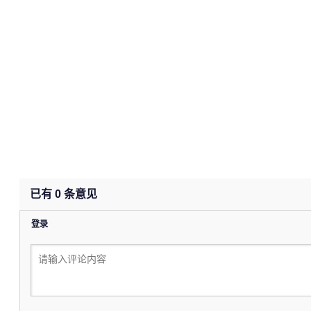
已有
0
条意见
登录