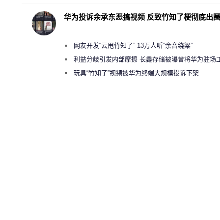
华为投诉余承东恶搞视频 反致竹知了梗彻底出
网友开发“云甩竹知了” 13万人听“余音绕梁”
利益分歧引发内部摩擦 长鑫存储被曝曾将华为驻场
师驱逐出研发基地
玩具“竹知了”视频被华为终端大规模投诉下架