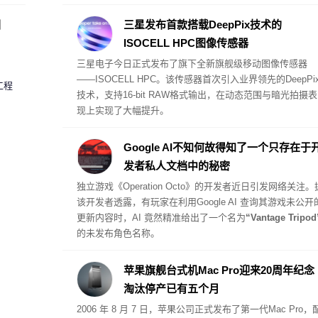
圈
三星发布首款搭载DeepPix技术的
ISOCELL HPC图像传感器
三星电子今日正式发布了旗下全新旗舰级移动图像传感器
——
ISOCELL HPC
。该传感器首次引入业界领先的DeepPi
工程
技术，支持16-bit RAW格式输出，在动态范围与暗光拍摄表
现上实现了大幅提升。
Google AI不知何故得知了一个只存在于
发者私人文档中的秘密
独立游戏《Operation Octo》的开发者近日引发网络关注。
该开发者透露，有玩家在利用Google AI 查询其游戏未公开
更新内容时，AI 竟然精准给出了一个名为
“Vantage Tripod
的未发布角色名称。
苹果旗舰台式机Mac Pro迎来20周年纪念
淘汰停产已有五个月
2006 年 8 月 7 日，苹果公司正式发布了第一代
Mac Pro
，