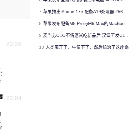
7
苹果推出iPhone 17e 配备A19处理器 256GB容量起步 刘海屏依旧
8
苹果发布配备M5 Pro与M5 Max的MacBook Pro 本地AI能力再升级 ​
9
麦当劳CEO不情愿试吃新品后 汉堡王发CEO狠咬皇堡视频借势营销
22:26
10
人类离开了，牛留下了，然后统治了这座岛
保
特
该
池
要
22:04
其
数
家