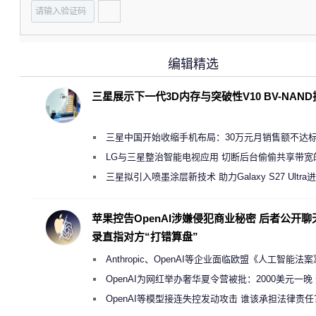
编辑精选
三星展示下一代3D内存与突破性V10 BV-NAN
三星中国开始收缩手机布局：30万元月销售额不达
店 将被逐步清退
LG与三星整治智能电视应用 切断后台偷偷共享带宽
规行为
三星拟引入喷墨涂层新技术 助力Galaxy S27 Ultra
缩减镜头模组厚度
苹果控告OpenAI涉嫌侵犯商业秘密 后者公开聊
录直指对方“打错算盘”
Anthropic、OpenAI等企业面临欧盟《人工智能法
新执法权限审查
OpenAI为网红举办奢华夏令营被批：2000美元一晚
“反乌托邦”
OpenAI等模型接连失控发动攻击 谁该承担法律责任