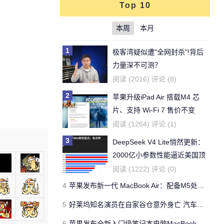
Top 10
本周
本月
1
极客湾疑似遭"全网封杀"!背后
力量深不可测？
阅读 (2016) 评论 (8)
2
苹果升级iPad Air 搭载M4 芯
片、支持 Wi‑Fi 7 售价不变
阅读 (1264) 评论 (1)
3
DeepSeek V4 Lite悄然更新：
2000亿小参数性能逼近美国顶
流
阅读 (1222) 评论 (0)
4
苹果发布新一代 MacBook Air：配备M5处理器 性能、存储与 AI 全面升级 ​
5
好莱坞知名演员在自家谷仓意外身亡 汽车搭电时突然自燃
6
苹果发布全新入门级笔记本电脑MacBook Neo 起售价599美元