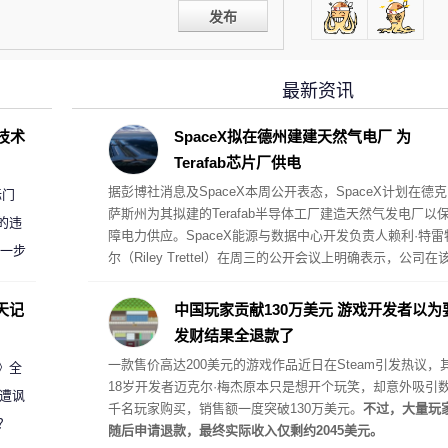
发布
最新资讯
D技术
SpaceX拟在德州建建天然气电厂 为
Terafab芯片厂供电
据彭博社消息及SpaceX本周公开表态，SpaceX计划在德克
标门
萨斯州为其拟建的Terafab半导体工厂建造天然气发电厂以
的违
障电力供应。SpaceX能源与数据中心开发负责人赖利·特雷
进一步
尔（Riley Trettel）在周三的公开会议上明确表示，公司在
项目中将采取“自备电力”的模式，并配备规模极其庞大的电
阵列。
天记
中国玩家贡献130万美元 游戏开发者以为
发财结果全退款了
一款售价高达200美元的游戏作品近日在Steam引发热议，
案》全
18岁开发者迈克尔·梅杰原本只是想开个玩笑，却意外吸引
 遭讽
千名玩家购买，销售额一度突破130万美元。
不过，大量玩
？
随后申请退款，最终实际收入仅剩约2045美元。