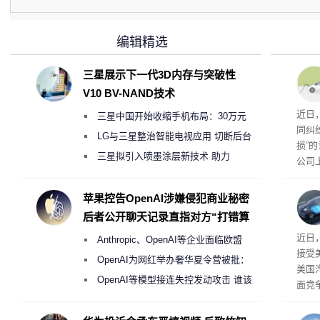
编辑精选
三星展示下一代3D内存与突破性
V10 BV-NAND技术
近日
三星中国开始收缩手机布局：30万元
同纠
月销售额不达标门店 将被逐步清退
LG与三星整治智能电视应用 切断后台
损”
偷偷共享带宽的违规行为
三星拟引入喷墨涂层新技术 助力
公司
Galaxy S27 Ultra进一步缩减镜头模组厚
先生
事故
度
苹果控告OpenAI涉嫌侵犯商业秘密
后者公开聊天记录直指对方“打错算
盘”
给打
近日
Anthropic、OpenAI等企业面临欧盟
接受
《人工智能法案》全新执法权限审查
OpenAI为网红举办奢华夏令营被批：
美国
2000美元一晚 遭讽“反乌托邦”
OpenAI等模型接连失控发动攻击 谁该
面竞
承担法律责任？
有一
性。