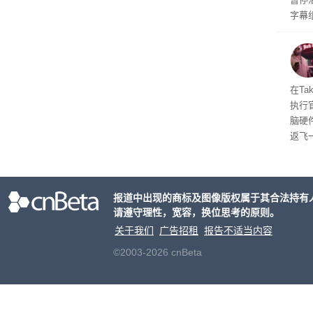
字幕
流媒
在Ta
执行
脑硬
返飞
官方
意渠
非好
报道中出现的商标及图像版权属于其合法持有
请遵守理性，宽容，换位思考的原则。
关于我们
广告招租
报告不适当内容
©2003-2026 cnBeta