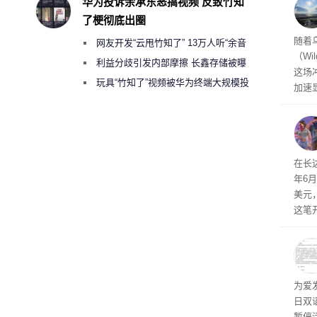
华为投诉余承东恶搞视频 反致竹知
了梗彻底出圈
经济
随着
网友开发“云甩竹知了” 13万人听“余音
（Wi
绕梁”
利益分歧引发内部摩擦 长鑫存储被曝
这场
曾将华为驻场工程师驱逐出研发基地
玩具“竹知了”视频被华为终端大规模投
加速
诉下架
击已
物流
毁，
评估
依旧
在长达
米，
年6
上。
美元
这笔
率还
称终
器、
事线的
为爱
行官
日双
容体
暂停