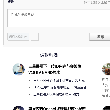
登录
还可以输入
320
发布
编辑精选
三星展示下一代3D内存与突破性
V10 BV-NAND技术
肉串
近日
三星中国开始收缩手机布局：30万元
人贾
月销售额不达标门店 将被逐步清退
LG与三星整治智能电视应用 切断后台
品牌
偷偷共享带宽的违规行为
三星拟引入喷墨涂层新技术 助力
牌首
Galaxy S27 Ultra进一步缩减镜头模组厚
访发
者均
度
苹果控告OpenAI涉嫌侵犯商业秘密