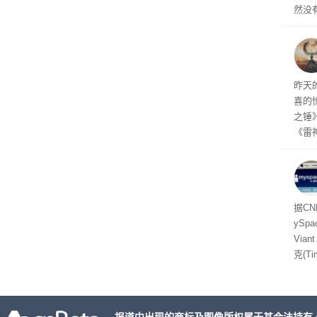
然没
就开
有品
着—
线了
昨天
喜的
之锤
《雷
mes
ox、
出震
据C
yS
Via
克(T
ris
合适
户对
算法