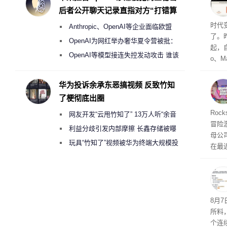
与西
后者公开聊天记录直指对方“打错算
盘”
Co
时代
Anthropic、OpenAI等企业面临欧盟
了。昨
《人工智能法案》全新执法权限审查
OpenAI为网红举办奢华夏令营被批：
起，自
2000美元一晚 遭讽“反乌托邦”
OpenAI等模型接连失控发动攻击 谁该
o、M
承担法律责任？
自动模
和操
华为投诉余承东恶搞视频 反致竹知
命令
了梗彻底出圈
起来，
期
Roc
网友开发“云甩竹知了” 13万人听“余音
防御
冒险
气将
绕梁”
利益分歧引发内部摩擦 长鑫存储被曝
母公司T
发效
曾将华为驻场工程师驱逐出研发基地
玩具“竹知了”视频被华为终端大规模投
在最近
诉下架
时，Ta
ss 
悄悄
8月
所料
个连