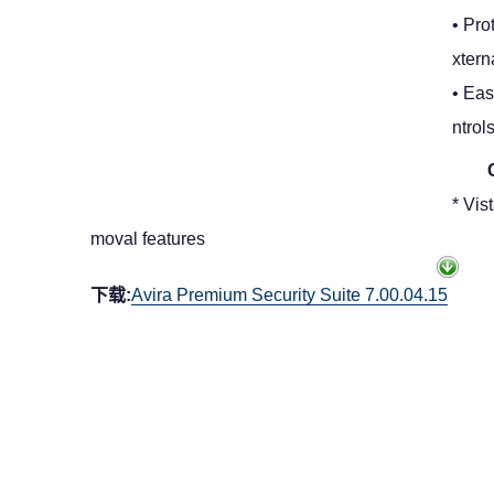
• Pro
xtern
• Eas
ntrol
* Vis
moval features
下载:
Avira Premium Security Suite 7.00.04.15