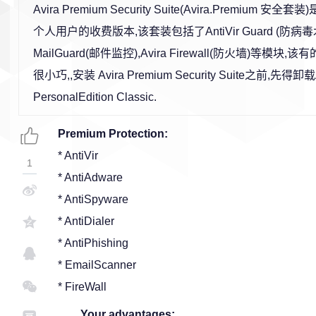
Avira Premium Security Suite(Avira.Premium 安全
个人用户的收费版本,该套装包括了AntiVir Guard (防病毒木马)
MailGuard(邮件监控),Avira Firewall(防火墙)等模
很小巧,,安装 Avira Premium Security Suite之前,先得卸载Avi
PersonalEdition Classic.
Premium Protection:
* AntiVir
1
* AntiAdware
* AntiSpyware
* AntiDialer
* AntiPhishing
* EmailScanner
* FireWall
Your advantages: