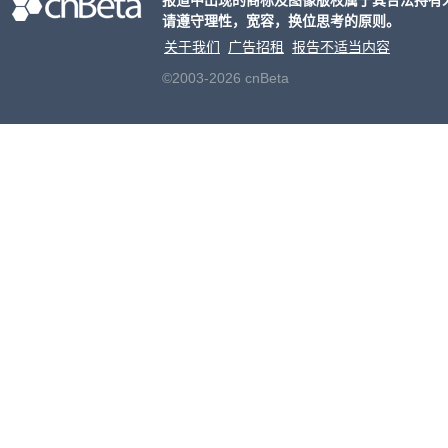
报道中出现的商标及图像版权属于其合法持有
请遵守理性，宽容，换位思考的原则。
老牌
关于我们
广告招租
报告不适当内容
©2003-2026 cnBeta